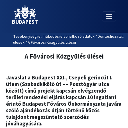
BUDAPEST
Tevékenységre, működésre vonatkozó adatok / Döntéshozatal,
ülések / A Fővárosi Közgyűlés ülései
A Fővárosi Közgyűlés ülései
Javaslat a Budapest XXI., Csepeli gerincút I.
ütem (Szabadkikötő út –– Posztógyár utca
között) című projekt kapcsán elvégzendő
területrendezési eljárás kapcsán 10 ingatlant
érintő Budapest Főváros Önkormányzata javára
szóló ajándékozás útján történő közös
tulajdont megszüntető szerződés
jóváhagyására.