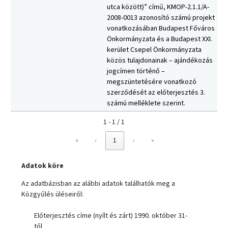
utca között)” című, KMOP-2.1.1/A-
2008-0013 azonosító számú projekt
vonatkozásában Budapest Főváros
Önkormányzata és a Budapest XXI.
kerület Csepel Önkormányzata
közös tulajdonainak – ajándékozás
jogcímen történő –
megszüntetésére vonatkozó
szerződését az előterjesztés 3.
számú melléklete szerint.
1 - 1 / 1
«
‹
1
›
»
Adatok köre
Az adatbázisban az alábbi adatok találhatók meg a
Közgyűlés üléseiről:
Előterjesztés címe (nyílt és zárt) 1990. október 31-
től