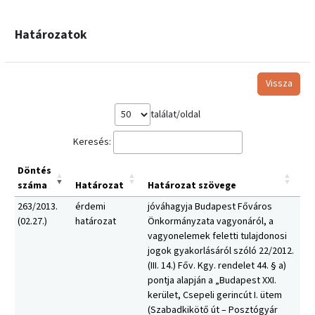
Határozatok
Vissza
találat/oldal
Keresés:
Döntés
száma
Határozat
Határozat szövege
263/2013.
érdemi
jóváhagyja Budapest Főváros
(02.27.)
határozat
Önkormányzata vagyonáról, a
vagyonelemek feletti tulajdonosi
jogok gyakorlásáról szóló 22/2012.
(III. 14.) Főv. Kgy. rendelet 44. § a)
pontja alapján a „Budapest XXI.
kerület, Csepeli gerincút I. ütem
(Szabadkikötő út – Posztógyár