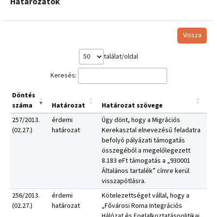
Határozatok
Vissza
találat/oldal
Keresés:
Döntés
száma
Határozat
Határozat szövege
257/2013.
érdemi
Úgy dönt, hogy a Migrációs
(02.27.)
határozat
Kerekasztal elnevezésű feladatra
befolyó pályázati támogatás
összegéből a megelőlegezett
8.183 eFt támogatás a „930001
Általános tartalék” címre kerül
visszapótlásra.
256/2013.
érdemi
Kötelezettséget vállal, hogy a
(02.27.)
határozat
„Fővárosi Roma Integrációs
Hálózat és Foglalkoztatáspolitikai