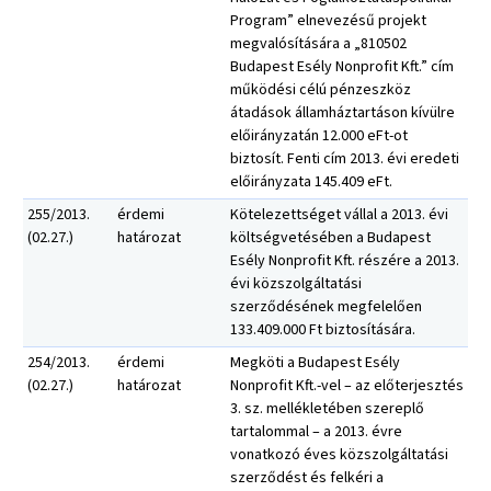
Program” elnevezésű projekt
megvalósítására a „810502
Budapest Esély Nonprofit Kft.” cím
működési célú pénzeszköz
átadások államháztartáson kívülre
előirányzatán 12.000 eFt-ot
biztosít. Fenti cím 2013. évi eredeti
előirányzata 145.409 eFt.
255/2013.
érdemi
Kötelezettséget vállal a 2013. évi
(02.27.)
határozat
költségvetésében a Budapest
Esély Nonprofit Kft. részére a 2013.
évi közszolgáltatási
szerződésének megfelelően
133.409.000 Ft biztosítására.
254/2013.
érdemi
Megköti a Budapest Esély
(02.27.)
határozat
Nonprofit Kft.-vel – az előterjesztés
3. sz. mellékletében szereplő
tartalommal – a 2013. évre
vonatkozó éves közszolgáltatási
szerződést és felkéri a