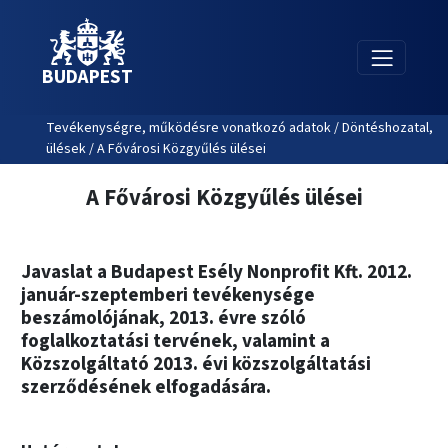
BUDAPEST
Tevékenységre, működésre vonatkozó adatok / Döntéshozatal,
ülések / A Fővárosi Közgyűlés ülései
A Fővárosi Közgyűlés ülései
Javaslat a Budapest Esély Nonprofit Kft. 2012.
január-szeptemberi tevékenysége
beszámolójának, 2013. évre szóló
foglalkoztatási tervének, valamint a
Közszolgáltató 2013. évi közszolgáltatási
szerződésének elfogadására.