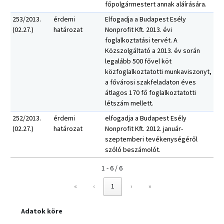
főpolgármestert annak aláírására.
253/2013.
érdemi
Elfogadja a Budapest Esély
(02.27.)
határozat
Nonprofit Kft. 2013. évi
foglalkoztatási tervét. A
Közszolgáltató a 2013. év során
legalább 500 fővel köt
közfoglalkoztatotti munkaviszonyt,
a fővárosi szakfeladaton éves
átlagos 170 fő foglalkoztatotti
létszám mellett.
252/2013.
érdemi
elfogadja a Budapest Esély
(02.27.)
határozat
Nonprofit Kft. 2012. január-
szeptemberi tevékenységéről
szóló beszámolót.
1 - 6 / 6
«
‹
1
›
»
Adatok köre