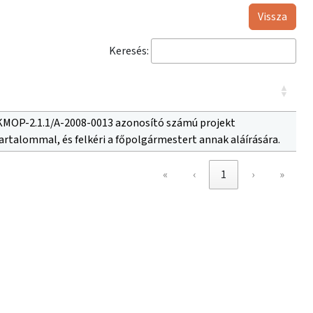
Vissza
Keresés:
ű, KMOP-2.1.1/A-2008-0013 azonosító számú projekt
tartalommal, és felkéri a főpolgármestert annak aláírására.
«
‹
1
›
»