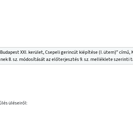
Budapest XXI. kerület, Csepeli gerincút kiépítése (I. ütem)” cím
k 8. sz. módosítását az előterjesztés 9. sz. melléklete szerinti 
lés üléseiről: