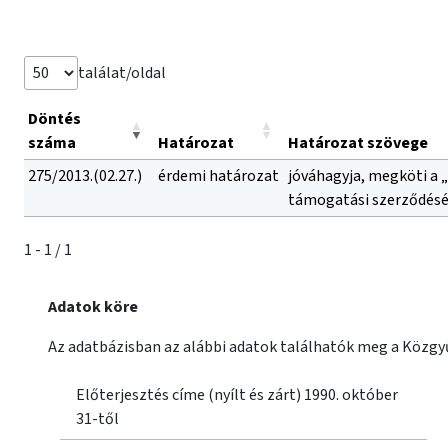
találat/oldal
Döntés
száma
Határozat
Határozat szövege
275/2013.(02.27.)
érdemi határozat
jóváhagyja, megköti a „
támogatási szerződéséne
1 - 1 / 1
Adatok köre
Az adatbázisban az alábbi adatok találhatók meg a Közgyű
Előterjesztés címe (nyílt és zárt) 1990. október
31-től