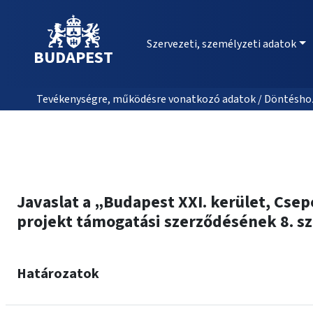
Szervezeti, személyzeti adatok
BUDAPEST
Tevékenységre, működésre vonatkozó adatok / Döntéshozat
Javaslat a „Budapest XXI. kerület, Cse
projekt támogatási szerződésének 8. sz
Határozatok