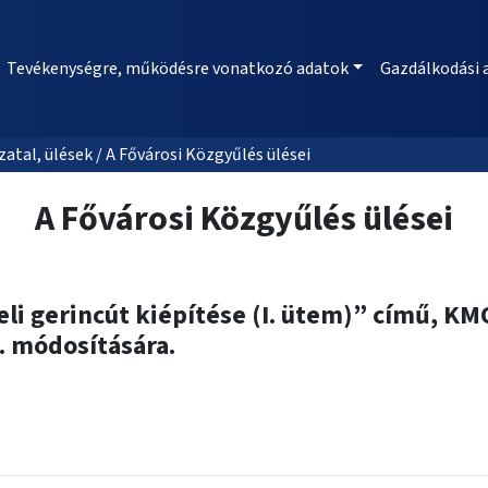
Tevékenységre, működésre vonatkozó adatok
Gazdálkodási 
al, ülések / A Fővárosi Közgyűlés ülései
A Fővárosi Közgyűlés ülései
peli gerincút kiépítése (I. ütem)” című, 
. módosítására.