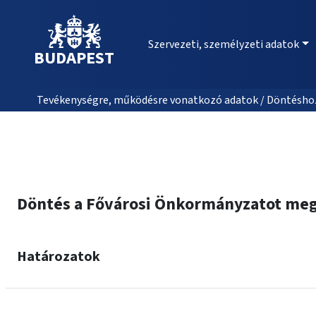
Szervezeti, személyzeti adatok
BUDAPEST
Tevékenységre, működésre vonatkozó adatok / Döntéshozat
Döntés a Fővárosi Önkormányzatot megil
Határozatok