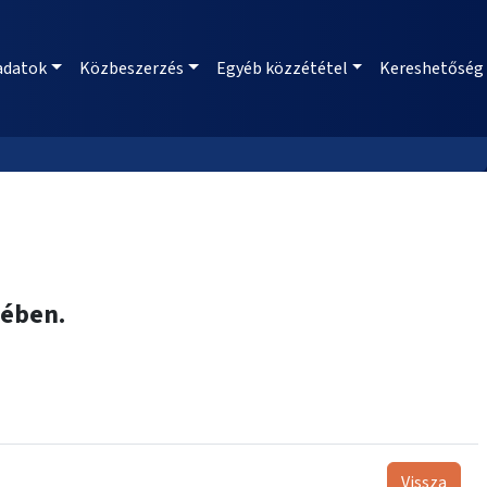
adatok
Közbeszerzés
Egyéb közzététel
Kereshetőség
tében.
Vissza