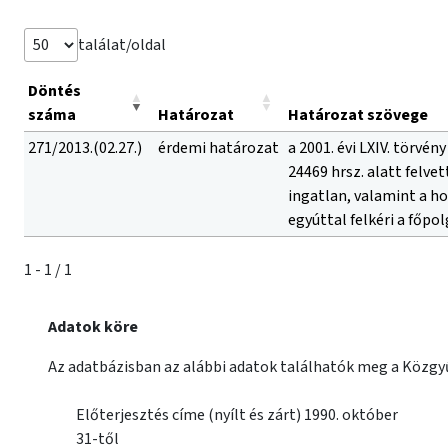
találat/oldal
Döntés
száma
Határozat
Határozat szövege
271/2013.(02.27.)
érdemi határozat
a 2001. évi LXIV. törvény
24469 hrsz. alatt felve
ingatlan, valamint a ho
egyúttal felkéri a főpo
1 - 1 / 1
Adatok köre
Az adatbázisban az alábbi adatok találhatók meg a Közgyű
Előterjesztés címe (nyílt és zárt) 1990. október
31-től