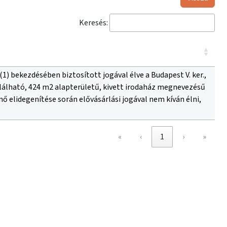
Keresés:
 § (1) bekezdésében biztosított jogával élve a Budapest V. ker.,
 található, 424 m2 alapterületű, kivett irodaház megnevezésű
ő elidegenítése során elővásárlási jogával nem kíván élni,
«
‹
1
›
»