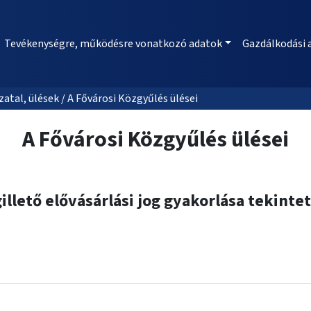
Tevékenységre, működésre vonatkozó adatok
Gazdálkodási 
al, ülések / A Fővárosi Közgyűlés ülései
A Fővárosi Közgyűlés ülései
lető elővásárlási jog gyakorlása tekinte