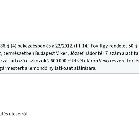
 86. § (4) bekezdésben és a 22/2012. (III. 14.) Főv. Kgy. rendelet 50.
tt, természetben Budapest V. ker., József nádor tér 7. szám alatt
zzá tartozó eszközök 2.600.000 EUR vételáron Vevő részére történ
lgármestert a lemondó nyilatkozat aláírására.
lés üléseiről: