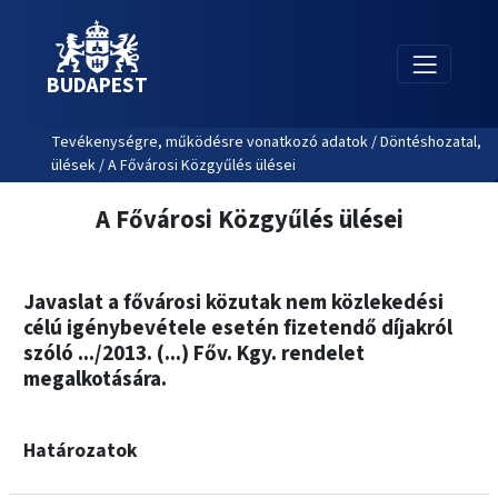
BUDAPEST
Tevékenységre, működésre vonatkozó adatok / Döntéshozatal,
ülések / A Fővárosi Közgyűlés ülései
A Fővárosi Közgyűlés ülései
Javaslat a fővárosi közutak nem közlekedési
célú igénybevétele esetén fizetendő díjakról
szóló .../2013. (...) Főv. Kgy. rendelet
megalkotására.
Határozatok