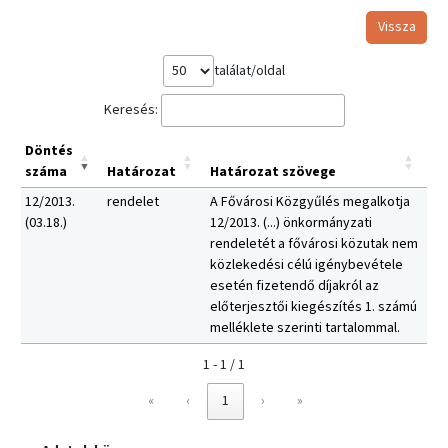
Vissza
találat/oldal
Keresés:
Döntés
száma
Határozat
Határozat szövege
12/2013.
rendelet
A Fővárosi Közgyűlés megalkotja
(03.18.)
12/2013. (...) önkormányzati
rendeletét a fővárosi közutak nem
közlekedési célú igénybevétele
esetén fizetendő díjakról az
előterjesztői kiegészítés 1. számú
melléklete szerinti tartalommal.
1 - 1 / 1
«
‹
1
›
»