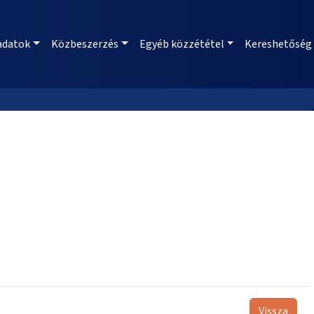
adatok
Közbeszerzés
Egyéb közzététel
Kereshetőség
Vissza