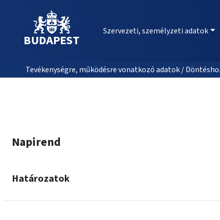
Szervezeti, személyzeti adatok
BUDAPEST
Tevékenységre, működésre vonatkozó adatok / Döntéshozat
Napirend
Határozatok