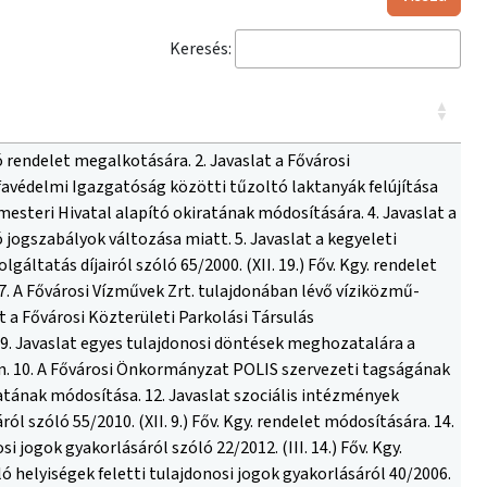
Keresés:
lújításának előkészítése, egységes utastájékoztatási rendszer kiépítése és P+R parkolók létesítése kapcsán szükséges döntésekre. 46. Javaslat a Budapest Főváros Önkormányzatának az egy és két számjegyű országos főközlekedési utak fővárosi szakaszainak karbantartási támogatása kapcsán szükséges döntésekre. 47. Duna-parti kikötők közterület-használati hozzájárulás meghosszabbítására. 48. Javaslat az Enviroduna Beruházás Előkészítő Kft.-vel fennálló vállalkozási (keret)szerződés 3. számú módosítására és a 2012. évi megállapodás megkötésre. 49. Javaslat Budapest Területfejlesztési Koncepció helyzetelemzésének elfogadására. 50. Javaslat 2010. évi Műemléki Alap pályázat támogatási szerződésének módosítására. 51. Javaslat a TÁMOP 2.2.3-07/1-2F-2008-0011 és a KMOP-4.1.1/A-2008-0005 azonosító számú projektek támogatási szerződésének módosítására. 52. Javaslat egyetértési jog gyakorlására a Fővárosi Szabó Ervin Könyvtár 2. sz. régió igazgatójának kinevezésére. 53. Javaslat a Fővárosi Szabó Ervin Könyvtár használati szabályzata módosítására. 54. Javaslat kulturális intézmények szakmai pályázatainak benyújtásához hozzájárulás megadására. 55. Javaslat a Fővárosi Önkormányzat és a József Attila Színház Nonprofit Kft. között megkötött működési célú támogatási kölcsön nyújtása témában kötött megállapodás módosítására. 56. Javaslat a Fővárosi Önkormányzat köznevelési intézményeinél hatályos jogszabályokhoz igazodó fejlesztések, intézkedések jóváhagyására. 57. Javaslat intézményi szervezeti és működési szabályzat jóváhagyására. 58. Javaslat köznevelési intézmények pályázatainak előzetes jóváhagyására. 59. Javaslat a kulturális nonprofit kft.-k ügyvezetőinek külföldi kiküldetéseivel és szakmai beszámolóival kapcsolatos döntésre. 60. Javaslat intézményvezetői pályázat eredménytelenné nyilvánítására (Idősek és Pszichiátriai Betegek Otthona, Virág B. u.). 61. Javaslat a Fővárosi Önkormányzat fenntartásában működő Búcsúszentlászló, Arany J. u. 17. sz. alatti Fogyatékosok és Pszichiátriai Betegek Otthona szervezeti és működési szabályzatának módosítására. 62. Javaslat a Google Street View szolgáltatás Budapesten történő bevezetésének támogatására. 63. Beszámoló a közlekedési tanácsnok éves (2012. évi) tevékenységéről. 64. Javaslat a Fővárosi Önkormányzat Szervezeti és Működési Szabályzatáról szóló 55/2010. (XII. 9.) Főv. Kgy. rendelet módosítására. 65. Jelentés a lejárt határidejű közgyűlési határozatok végrehajtásáról. 66. Javaslat a FŐGÁZ Zrt. 2012. december 20-ai rendkívüli közgyűlésének napirendi pontjára vonatkozó előzetes döntés meghozatalára. 67. Javaslat a „Folyószámla-hitelkeret igénybevétele” tárgyú uniós eljárási rend szerinti hirdetmény nélküli tárgyalásos közbeszerzési eljárás lezáró döntésének meghozatalára. 68. Javaslat a „Hitelfelvétel 2012” tárgyú, uniós eljárási rend szerinti, hirdetmény közzétételével induló tárgyalásos közbeszerzési eljárás részvételi szakaszát lezáró és az ajánlattételi szakaszát indító döntések meghozatalára. 69. „Belvárosi Főplébánia templom (Budapest V. ker., Március 15. tér) homlokzatainak veszélytelenítése utáni helyreállítás II. ütemében homlokzatok építészeti helyreállítása, kőfelületeinek, kőszobrászati és fémszerkezeti elemeinek restaurálása” tárgyú uniós eljárási rend szerinti, nyílt közbeszerzési eljárást lezáró döntésének meghozatala. 70. Javaslat a kulturális nonprofit kft.-k ügyvezetőinek összeférhetetlenségeivel és további munkavég