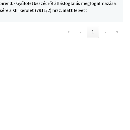
«
‹
1
›
»