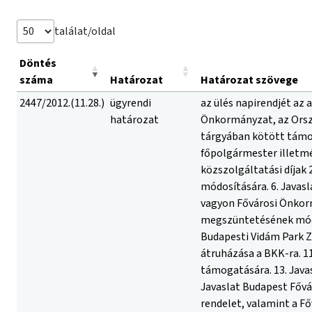
találat/oldal
Döntés
száma
Határozat
Határozat szövege
2447/2012.(11.28.)
ügyrendi
az ülés napirendjét az alábbiakban állapítja meg: 1. Javaslat a helyi iparűzési adóról szóló rendelet megalkotására. 2. Javaslat a Fővárosi Önkormányzat, az Országos Katasztrófavédelmi Főigazgatóság és a Fővárosi Katasztrófavédelmi Igazgatóság közötti tűzoltó laktanyák felújítása tárgyában kötött támogatási szerződések 1. számú módosítására. 3 Javaslat a Főpolgármesteri Hivatal alapító okiratának módosítására. 4. Javaslat a főpolgármester illetményének és költségtérítésének megállapítására az erre vonatkozó jogszabályok változása miatt. 5. Javaslat a kegyeleti közszolgáltatási díjak 2013. évi mértékének megállapítására, valamint a kegyeleti közszolgáltatás díjairól szóló 65/2000. (XII. 19.) Főv. Kgy. rendelet módosítására. 6. Javaslat az erdőkre vonatkozó optimális birtokszerkezet kialakítására. 7. A Fővárosi Vízművek Zrt. tulajdonában lévő víziközmű-vagyon Fővárosi Önkormányzatra történő átszállásával kapcsolatos döntések. 8. Javaslat a Fővárosi Közterületi Parkolási Társulás megszüntetésének módjára, és döntés az ezzel összefüggő feladatok meghatározására. 9. Javaslat egyes tulajdonosi döntések meghozatalára a Budapesti Vidám Park Zrt. és a Fővárosi Állat- és Növénykert működtetésére vonatkozóan. 10. A Fővárosi Önkormányzat POLIS szervezeti tagságának átruházása a BKK-ra. 11. Javaslat a BKK Budapesti Közlekedési Központ Zrt. alapító okiratának módosítása. 12. Javaslat szociális intézmények támogatására. 13. Javaslat a Fővárosi Önkormányzat Szervezeti és Működési Szabályzatáról szóló 55/2010. (XII. 9.) Főv. Kgy. rendelet módosítására. 14. Javaslat Budapest Főváros Önkormányzata vagyonáról, a vagyonelemek feletti tulajdonosi jogok gyakorlásáról szóló 22/2012. (III. 14.) 
határozat