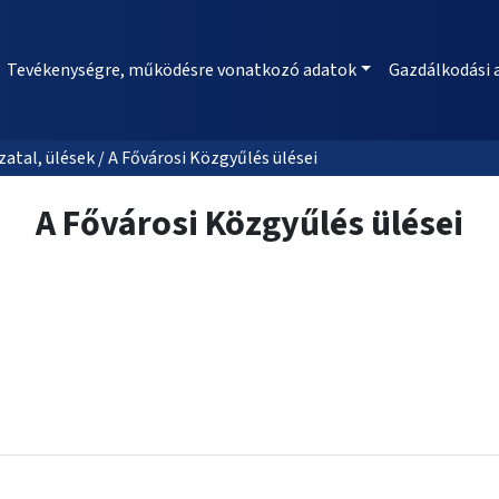
Tevékenységre, működésre vonatkozó adatok
Gazdálkodási 
al, ülések / A Fővárosi Közgyűlés ülései
A Fővárosi Közgyűlés ülései