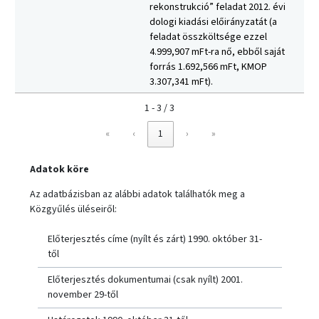
rekonstrukció” feladat 2012. évi
dologi kiadási előirányzatát (a
feladat összköltsége ezzel
4.999,907 mFt-ra nő, ebből saját
forrás 1.692,566 mFt, KMOP
3.307,341 mFt).
1 - 3 / 3
«
‹
1
›
»
Adatok köre
Az adatbázisban az alábbi adatok találhatók meg a
Közgyűlés üléseiről:
Előterjesztés címe (nyílt és zárt) 1990. október 31-
től
Előterjesztés dokumentumai (csak nyílt) 2001.
november 29-től