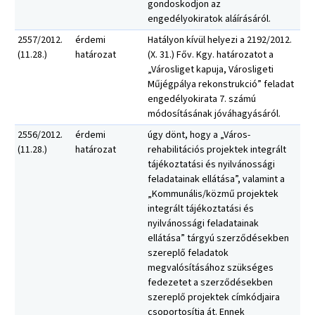
gondoskodjon az
engedélyokiratok aláírásáról.
2557/2012.
érdemi
Hatályon kívül helyezi a 2192/2012.
(11.28.)
határozat
(X. 31.) Főv. Kgy. határozatot a
„Városliget kapuja, Városligeti
Műjégpálya rekonstrukció” feladat
engedélyokirata 7. számú
módosításának jóváhagyásáról.
2556/2012.
érdemi
úgy dönt, hogy a „Város-
(11.28.)
határozat
rehabilitációs projektek integrált
tájékoztatási és nyilvánossági
feladatainak ellátása”, valamint a
„Kommunális/közmű projektek
integrált tájékoztatási és
nyilvánossági feladatainak
ellátása” tárgyú szerződésekben
szereplő feladatok
megvalósításához szükséges
fedezetet a szerződésekben
szereplő projektek címkódjaira
csoportosítja át. Ennek