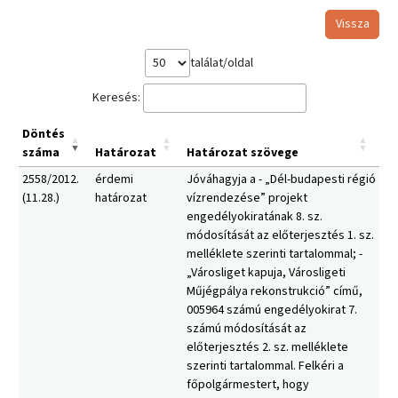
Vissza
találat/oldal
Keresés:
Döntés
száma
Határozat
Határozat szövege
2558/2012.
érdemi
Jóváhagyja a - „Dél-budapesti régió
(11.28.)
határozat
vízrendezése” projekt
engedélyokiratának 8. sz.
módosítását az előterjesztés 1. sz.
melléklete szerinti tartalommal; -
„Városliget kapuja, Városligeti
Műjégpálya rekonstrukció” című,
005964 számú engedélyokirat 7.
számú módosítását az
előterjesztés 2. sz. melléklete
szerinti tartalommal. Felkéri a
főpolgármestert, hogy