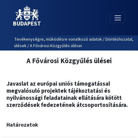
BUDAPEST
Tevékenységre, működésre vonatkozó adatok / Döntéshozatal,
ülések / A Fővárosi Közgyűlés ülései
A Fővárosi Közgyűlés ülései
Javaslat az európai uniós támogatással
megvalósuló projektek tájékoztatási és
nyilvánossági feladatainak ellátására kötött
szerződések fedezetének átcsoportosítására.
Határozatok