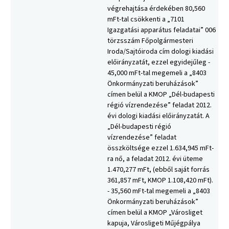
végrehajtása érdekében 80,560
mFt-tal csökkenti a „7101
Igazgatási apparátus feladatai” 006
törzsszám Főpolgármesteri
Iroda/Sajtóiroda cím dologi kiadási
előirányzatát, ezzel egyidejűleg -
45,000 mFt-tal megemeli a „8403
Önkormányzati beruházások”
címen belül a KMOP „Dél-budapesti
régió vízrendezése” feladat 2012.
évi dologi kiadási előirányzatát. A
„Dél-budapesti régió
vízrendezése” feladat
összköltsége ezzel 1.634,945 mFt-
ra nő, a feladat 2012. évi üteme
1.470,277 mFt, (ebből saját forrás
361,857 mFt, KMOP 1.108,420 mFt).
- 35,560 mFt-tal megemeli a „8403
Önkormányzati beruházások”
címen belül a KMOP „Városliget
kapuja, Városligeti Műjégpálya