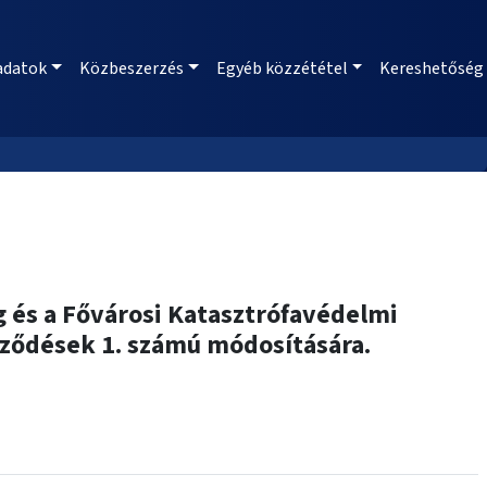
adatok
Közbeszerzés
Egyéb közzététel
Kereshetőség
 és a Fővárosi Katasztrófavédelmi
erződések 1. számú módosítására.