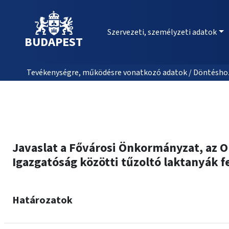
Szervezeti, személyzeti adatok
BUDAPEST
Tevékenységre, működésre vonatkozó adatok / Döntéshozat
Javaslat a Fővárosi Önkormányzat, az O
Igazgatóság közötti tűzoltó laktanyák 
Határozatok