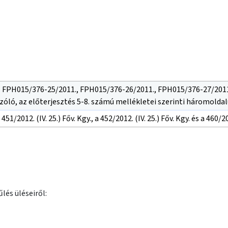
z FPH015/376-25/2011., FPH015/376-26/2011., FPH015/376-27/2011
óló, az előterjesztés 5-8. számú mellékletei szerinti háromoldalú
451/2012. (IV. 25.) Főv. Kgy., a 452/2012. (IV. 25.) Főv. Kgy. és a 460/2
lés üléseiről: