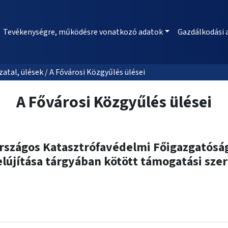
Tevékenységre, működésre vonatkozó adatok
Gazdálkodási 
al, ülések / A Fővárosi Közgyűlés ülései
A Fővárosi Közgyűlés ülései
rszágos Katasztrófavédelmi Főigazgatóság
felújítása tárgyában kötött támogatási sz