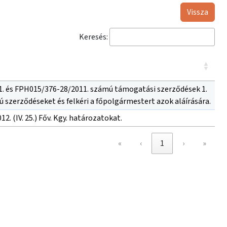
Vissza
Keresés:
. és FPH015/376-28/2011. számú támogatási szerződések 1.
 szerződéseket és felkéri a főpolgármestert azok aláírására.
012. (IV. 25.) Főv. Kgy. határozatokat.
«
‹
1
›
»