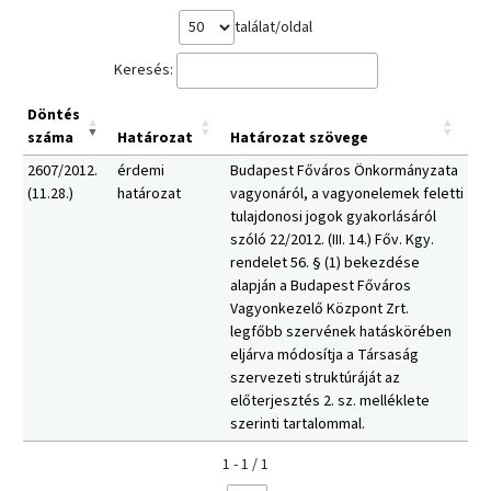
találat/oldal
Keresés:
Döntés
száma
Határozat
Határozat szövege
2607/2012.
érdemi
Budapest Főváros Önkormányzata
(11.28.)
határozat
vagyonáról, a vagyonelemek feletti
tulajdonosi jogok gyakorlásáról
szóló 22/2012. (III. 14.) Főv. Kgy.
rendelet 56. § (1) bekezdése
alapján a Budapest Főváros
Vagyonkezelő Központ Zrt.
legfőbb szervének hatáskörében
eljárva módosítja a Társaság
szervezeti struktúráját az
előterjesztés 2. sz. melléklete
szerinti tartalommal.
1 - 1 / 1