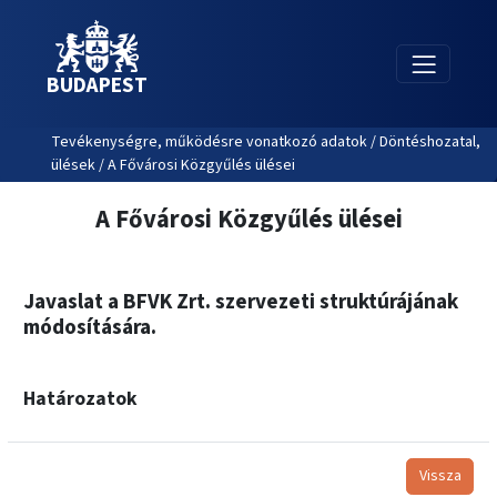
BUDAPEST
Tevékenységre, működésre vonatkozó adatok / Döntéshozatal,
ülések / A Fővárosi Közgyűlés ülései
A Fővárosi Közgyűlés ülései
Javaslat a BFVK Zrt. szervezeti struktúrájának
módosítására.
Határozatok
Vissza