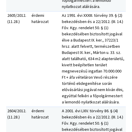
főpolgármestert a lemondó
nyilatkozat aláírására.
2605/2012.
érdemi
Az 1991. évi XXXIII. törvény 39. § (2)
(11.28.)
határozat
bekezdésben és a 22/2012. (III. 14.)
Főv. Kgy. rendelet 50. § (1)
bekezdésében biztosított jogával
élve a Budapest IX. ker., 37223/1
hrsz. alatt felvett, természetben
Budapest IX. ker., Márton u. 33. sz.
alatt található, 634 m2 alapterületű,
kivett beépítetlen terület
megnevezésű ingatlan 70.000.000
Ft + áfa vételáron Vevő részére
történő elidegenítése során
elővásárlási jogával nem kíván élni,
egyúttal felkéri a főpolgármestert
a lemondó nyilatkozat aláírására.
2604/2012.
érdemi
A 2001. évi LXIV. törvény 86. § (4)
(11.28.)
határozat
bekezdésben és a 22/2012. (III. 14.)
Főv. Kgy. rendelet 50. § (1)
bekezdésében biztosított jogával