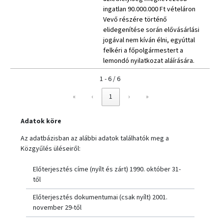
ingatlan 90.000.000 Ft vételáron
Vevő részére történő
elidegenítése során elővásárlási
jogával nem kíván élni, egyúttal
felkéri a főpolgármestert a
lemondó nyilatkozat aláírására.
1 - 6 / 6
«
‹
1
›
»
Adatok köre
Az adatbázisban az alábbi adatok találhatók meg a
Közgyűlés üléseiről:
Előterjesztés címe (nyílt és zárt) 1990. október 31-
től
Előterjesztés dokumentumai (csak nyílt) 2001.
november 29-től