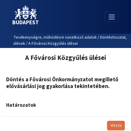
BUDAPEST
Tevékenységre, működésre vonatkozó adatok / Döntéshozatal,
ülések / A Fővárosi Közgyűlés ülései
A Fővárosi Közgyűlés ülései
Döntés a Fővárosi Önkormányzatot megillető
elővásárlási jog gyakorlása tekintetében.
Határozatok
Vissza