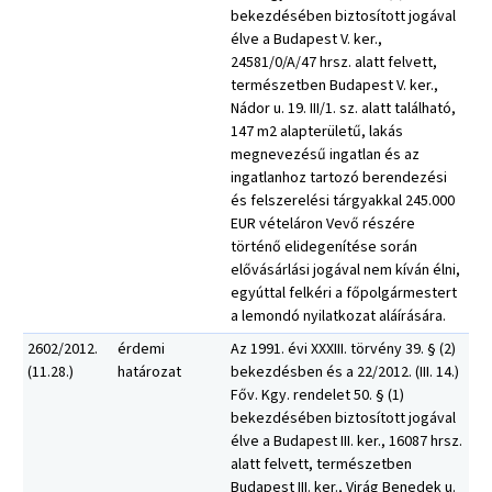
bekezdésében biztosított jogával
élve a Budapest V. ker.,
24581/0/A/47 hrsz. alatt felvett,
természetben Budapest V. ker.,
Nádor u. 19. III/1. sz. alatt található,
147 m2 alapterületű, lakás
megnevezésű ingatlan és az
ingatlanhoz tartozó berendezési
és felszerelési tárgyakkal 245.000
EUR vételáron Vevő részére
történő elidegenítése során
elővásárlási jogával nem kíván élni,
egyúttal felkéri a főpolgármestert
a lemondó nyilatkozat aláírására.
2602/2012.
érdemi
Az 1991. évi XXXIII. törvény 39. § (2)
(11.28.)
határozat
bekezdésben és a 22/2012. (III. 14.)
Főv. Kgy. rendelet 50. § (1)
bekezdésében biztosított jogával
élve a Budapest III. ker., 16087 hrsz.
alatt felvett, természetben
Budapest III. ker., Virág Benedek u.