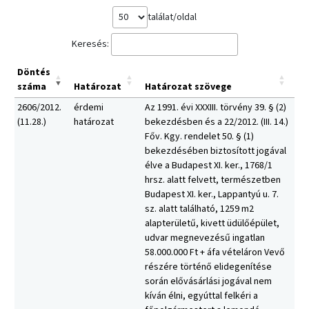
találat/oldal
Keresés:
Döntés
száma
Határozat
Határozat szövege
2606/2012.
érdemi
Az 1991. évi XXXIII. törvény 39. § (2)
(11.28.)
határozat
bekezdésben és a 22/2012. (III. 14.)
Főv. Kgy. rendelet 50. § (1)
bekezdésében biztosított jogával
élve a Budapest XI. ker., 1768/1
hrsz. alatt felvett, természetben
Budapest XI. ker., Lappantyú u. 7.
sz. alatt található, 1259 m2
alapterületű, kivett üdülőépület,
udvar megnevezésű ingatlan
58.000.000 Ft + áfa vételáron Vevő
részére történő elidegenítése
során elővásárlási jogával nem
kíván élni, egyúttal felkéri a