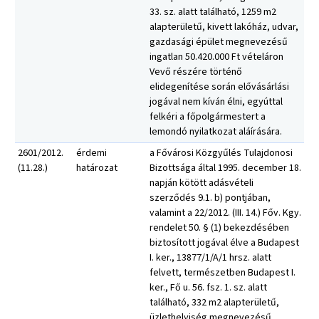
33. sz. alatt található, 1259 m2
alapterületű, kivett lakóház, udvar,
gazdasági épület megnevezésű
ingatlan 50.420.000 Ft vételáron
Vevő részére történő
elidegenítése során elővásárlási
jogával nem kíván élni, egyúttal
felkéri a főpolgármestert a
lemondó nyilatkozat aláírására.
2601/2012.
érdemi
a Fővárosi Közgyűlés Tulajdonosi
(11.28.)
határozat
Bizottsága által 1995. december 18.
napján kötött adásvételi
szerződés 9.1. b) pontjában,
valamint a 22/2012. (III. 14.) Főv. Kgy.
rendelet 50. § (1) bekezdésében
biztosított jogával élve a Budapest
I. ker., 13877/1/A/1 hrsz. alatt
felvett, természetben Budapest I.
ker., Fő u. 56. fsz. 1. sz. alatt
található, 332 m2 alapterületű,
üzlethelyiség megnevezésű