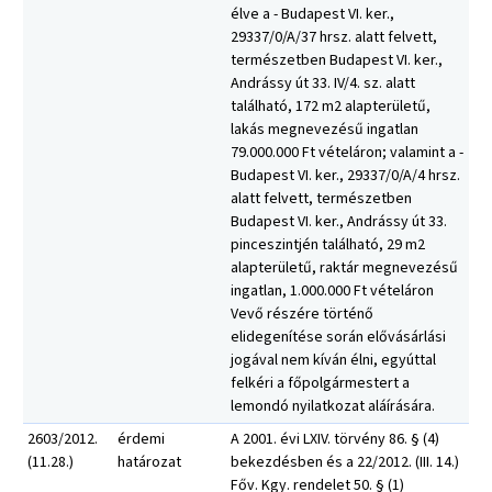
élve a - Budapest VI. ker.,
29337/0/A/37 hrsz. alatt felvett,
természetben Budapest VI. ker.,
Andrássy út 33. IV/4. sz. alatt
található, 172 m2 alapterületű,
lakás megnevezésű ingatlan
79.000.000 Ft vételáron; valamint a -
Budapest VI. ker., 29337/0/A/4 hrsz.
alatt felvett, természetben
Budapest VI. ker., Andrássy út 33.
pinceszintjén található, 29 m2
alapterületű, raktár megnevezésű
ingatlan, 1.000.000 Ft vételáron
Vevő részére történő
elidegenítése során elővásárlási
jogával nem kíván élni, egyúttal
felkéri a főpolgármestert a
lemondó nyilatkozat aláírására.
2603/2012.
érdemi
A 2001. évi LXIV. törvény 86. § (4)
(11.28.)
határozat
bekezdésben és a 22/2012. (III. 14.)
Főv. Kgy. rendelet 50. § (1)