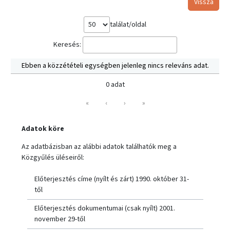
Vissza
találat/oldal
Keresés:
Ebben a közzétételi egységben jelenleg nincs releváns adat.
0 adat
«
‹
›
»
Adatok köre
Az adatbázisban az alábbi adatok találhatók meg a
Közgyűlés üléseiről:
Előterjesztés címe (nyílt és zárt) 1990. október 31-
től
Előterjesztés dokumentumai (csak nyílt) 2001.
november 29-től