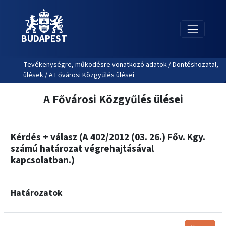
BUDAPEST
Tevékenységre, működésre vonatkozó adatok / Döntéshozatal,
ülések / A Fővárosi Közgyűlés ülései
A Fővárosi Közgyűlés ülései
Kérdés + válasz (A 402/2012 (03. 26.) Főv. Kgy.
számú határozat végrehajtásával
kapcsolatban.)
Határozatok