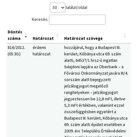
találat/oldal
Keresés:
Döntés
száma
Határozat
Határozat szövege
816/2012.
érdemi
hozzájárul, hogy a Budapest III.
(05.30.)
határozat
kerület, Kőbánya utca 69. szám
alatti, 64537/1 hrsz-ú ingatlan
tulajdoni lapjára az Oberbank – a
Fővárosi Önkormányzat javára III/4.
sorszám alatt bejegyzett
jelzálogjogot megelőző
ranghelyeken – jelzálogjogot
jegyeztessen be 12,8 mFt, illetve
5,3 mFt értékben, valamint ezzel
összefüggésben egyetért a
Budapest III. kerület, Kőbánya utca
69. szám alatti épület esetében a
2009. évi Települési Értékvédelmi