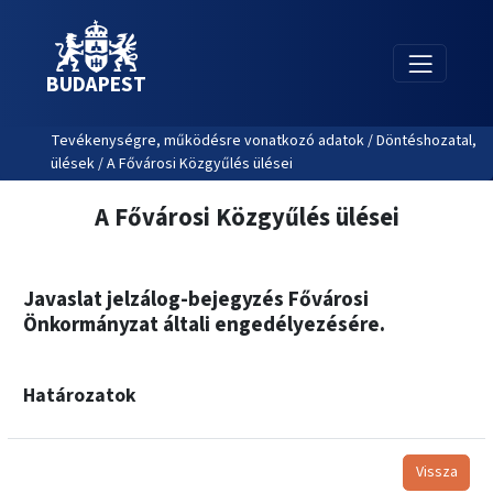
BUDAPEST
Tevékenységre, működésre vonatkozó adatok / Döntéshozatal,
ülések / A Fővárosi Közgyűlés ülései
A Fővárosi Közgyűlés ülései
Javaslat jelzálog-bejegyzés Fővárosi
Önkormányzat általi engedélyezésére.
Határozatok
Vissza