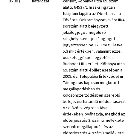
(05.30.)
határozat
kerület, Kőbánya utca 69. szám
alatti, 64537/1 hrsz-ú ingatlan
tulajdoni lapjára az Oberbank – a
Fővárosi Önkormányzat javára III/4.
sorszám alatt bejegyzett
jelzálogjogot megelőző
ranghelyeken – jelzálogjogot
jegyeztessen be 12,8 mFt, illetve
5,3 mFt értékben, valamint ezzel
összefüggésben egyetért a
Budapest III. kerület, Kőbánya utca
69. szám alatti épület esetében a
2009. évi Települési Értékvédelmi
Támogatás kapcsán megkötött
megállapodásban és
kölcsönszerződésben szereplő
befejezési határidő módosításával.
Az előzőek végrehajtása
érdekében jóváhagyja, megköti az
előterjesztés 3. számú melléklete
szerinti megállapodás és az
előterjesztés 4. számú melléklete