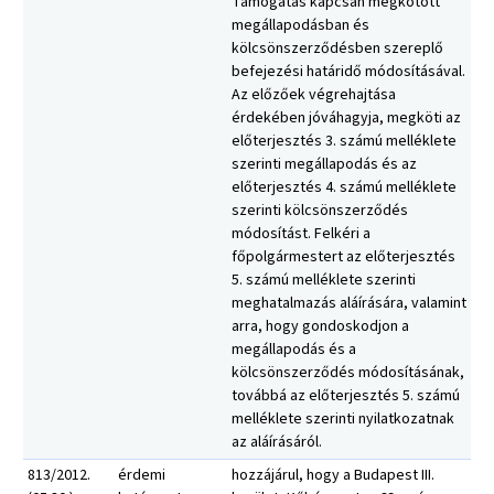
Támogatás kapcsán megkötött
megállapodásban és
kölcsönszerződésben szereplő
befejezési határidő módosításával.
Az előzőek végrehajtása
érdekében jóváhagyja, megköti az
előterjesztés 3. számú melléklete
szerinti megállapodás és az
előterjesztés 4. számú melléklete
szerinti kölcsönszerződés
módosítást. Felkéri a
főpolgármestert az előterjesztés
5. számú melléklete szerinti
meghatalmazás aláírására, valamint
arra, hogy gondoskodjon a
megállapodás és a
kölcsönszerződés módosításának,
továbbá az előterjesztés 5. számú
melléklete szerinti nyilatkozatnak
az aláírásáról.
813/2012.
érdemi
hozzájárul, hogy a Budapest III.