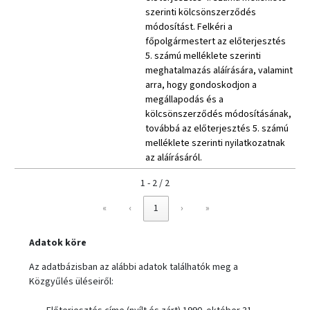
szerinti kölcsönszerződés
módosítást. Felkéri a
főpolgármestert az előterjesztés
5. számú melléklete szerinti
meghatalmazás aláírására, valamint
arra, hogy gondoskodjon a
megállapodás és a
kölcsönszerződés módosításának,
továbbá az előterjesztés 5. számú
melléklete szerinti nyilatkozatnak
az aláírásáról.
1 - 2 / 2
«
‹
1
›
»
Adatok köre
Az adatbázisban az alábbi adatok találhatók meg a
Közgyűlés üléseiről: