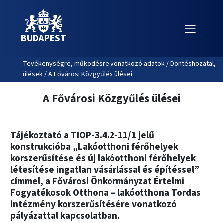
BUDAPEST
Tevékenységre, működésre vonatkozó adatok / Döntéshozatal,
ülések / A Fővárosi Közgyűlés ülései
A Fővárosi Közgyűlés ülései
Tájékoztató a TIOP-3.4.2-11/1 jelű
konstrukcióba „Lakóotthoni férőhelyek
korszerűsítése és új lakóotthoni férőhelyek
létesítése ingatlan vásárlással és építéssel”
címmel, a Fővárosi Önkormányzat Értelmi
Fogyatékosok Otthona – lakóotthona Tordas
intézmény korszerűsítésére vonatkozó
pályázattal kapcsolatban.