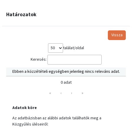
Határozatok
Vissza
találat/oldal
Keresés:
Ebben a közzétételi egységben jelenleg nincs releváns adat.
0 adat
«
‹
›
»
Adatok köre
Az adatbázisban az alábbi adatok találhatók meg a
Közgyűlés üléseiről: