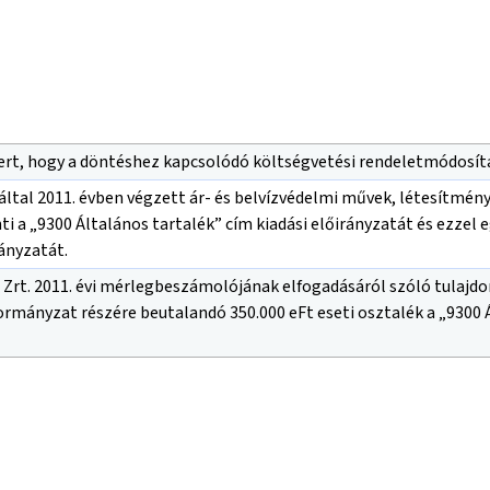
ert, hogy a döntéshez kapcsolódó költségvetési rendeletmódosítás
. által 2011. évben végzett ár- és belvízvédelmi művek, létesítmé
ti a „9300 Általános tartalék” cím kiadási előirányzatát és ezze
rányzatát.
 Zrt. 2011. évi mérlegbeszámolójának elfogadásáról szóló tulajd
rmányzat részére beutalandó 350.000 eFt eseti osztalék a „9300 Á