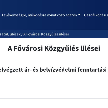
Tevékenységre, működésre vonatkozó adatok
Gazdálkodási 
al, ülések / A Fővárosi Közgyűlés ülései
A Fővárosi Közgyűlés ülései
 elvégzett ár- és belvízvédelmi fenntartási