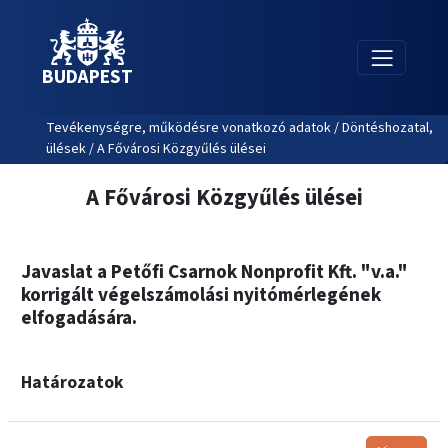
BUDAPEST
Tevékenységre, működésre vonatkozó adatok / Döntéshozatal,
ülések / A Fővárosi Közgyűlés ülései
A Fővárosi Közgyűlés ülései
Javaslat a Petőfi Csarnok Nonprofit Kft. "v.a."
korrigált végelszámolási nyitómérlegének
elfogadására.
Határozatok