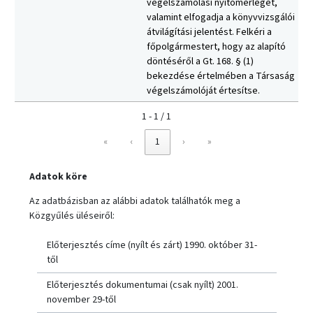
végelszámolási nyitómérleget,
valamint elfogadja a könyvvizsgálói
átvilágítási jelentést. Felkéri a
főpolgármestert, hogy az alapító
döntéséről a Gt. 168. § (1)
bekezdése értelmében a Társaság
végelszámolóját értesítse.
1 - 1 / 1
«
‹
1
›
»
Adatok köre
Az adatbázisban az alábbi adatok találhatók meg a
Közgyűlés üléseiről:
Előterjesztés címe (nyílt és zárt) 1990. október 31-
től
Előterjesztés dokumentumai (csak nyílt) 2001.
november 29-től