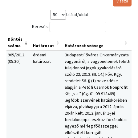
Vissza
találat/oldal
Keresés:
Döntés
száma
Határozat
Határozat szövege
965/2012.
érdemi
Budapest Főváros Önkormányzata
(05.30.)
határozat
vagyonáról, a vagyonelemek feletti
tulajdonosi jogok gyakorlásáról
szóló 22/2012. (III. 14.) Főv. Kgy.
rendelet 56. § (1) bekezdése
alapján a Petőfi Csarnok Nonprofit
Kft. „v.a.” (Cg. 01-09-918469)
legfőbb szervének hatáskörében
eljárva, jóváhagyja a 2012. április
20-án kelt, 2012. január 1-jei
fordulónappal eszköz-forrásoldali
egyező mérleg főösszeggel
elkészített korrigált