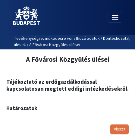
BUDAPEST
Tevékenységre, működésre vonatkozó adatok / Döntéshozatal,
ülések / A Fővárosi Közgyűlés ülései
A Fővárosi Közgyűlés ülései
Tájékoztató az erdőgazdálkodással
kapcsolatosan megtett eddigi intézkedésekről.
Határozatok
Vissza