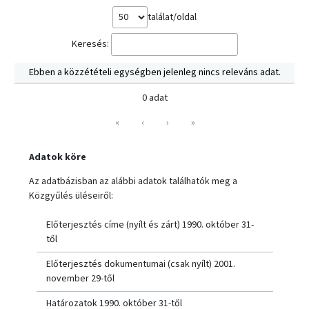
találat/oldal
Keresés:
Ebben a közzétételi egységben jelenleg nincs releváns adat.
0 adat
«
‹
›
»
Adatok köre
Az adatbázisban az alábbi adatok találhatók meg a
Közgyűlés üléseiről:
Előterjesztés címe (nyílt és zárt) 1990. október 31-
től
Előterjesztés dokumentumai (csak nyílt) 2001.
november 29-től
Határozatok 1990. október 31-től