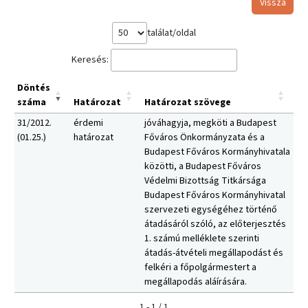
Vissza
találat/oldal
Keresés:
Döntés
száma
Határozat
Határozat szövege
31/2012.
érdemi
jóváhagyja, megköti a Budapest
(01.25.)
határozat
Főváros Önkormányzata és a
Budapest Főváros Kormányhivatala
közötti, a Budapest Főváros
Védelmi Bizottság Titkársága
Budapest Főváros Kormányhivatal
szervezeti egységéhez történő
átadásáról szóló, az előterjesztés
1. számú melléklete szerinti
átadás-átvételi megállapodást és
felkéri a főpolgármestert a
megállapodás aláírására.
1 - 1 / 1