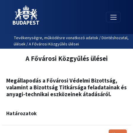
BUDAPEST
Tevékenységre, működésre vonatkozó adatok / Döntéshozatal,
ülések / A Fővárosi Közgyűlés ülései
A Fővárosi Közgyűlés ülései
Megállapodás a Fővárosi Védelmi Bizottság,
valamint a Bizottság Titkársága feladatainak és
anyagi-technikai eszközeinek átadásáról.
Határozatok