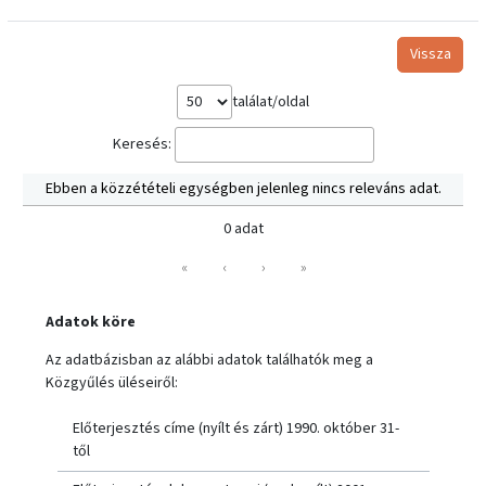
Vissza
találat/oldal
Keresés:
Ebben a közzétételi egységben jelenleg nincs releváns adat.
0 adat
«
‹
›
»
Adatok köre
Az adatbázisban az alábbi adatok találhatók meg a
Közgyűlés üléseiről:
Előterjesztés címe (nyílt és zárt) 1990. október 31-
től