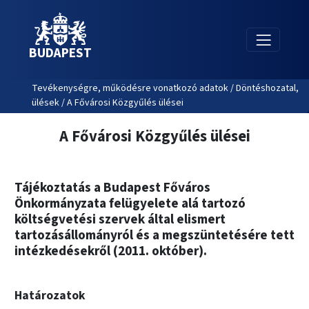
BUDAPEST
Tevékenységre, működésre vonatkozó adatok / Döntéshozatal,
ülések / A Fővárosi Közgyűlés ülései
A Fővárosi Közgyűlés ülései
Tájékoztatás a Budapest Főváros
Önkormányzata felügyelete alá tartozó
költségvetési szervek által elismert
tartozásállományról és a megszüntetésére tett
intézkedésekről (2011. október).
Határozatok