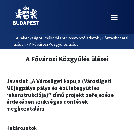
BUDAPEST
Tevékenységre, működésre vonatkozó adatok / Döntéshozatal,
ülések / A Fővárosi Közgyűlés ülései
A Fővárosi Közgyűlés ülései
Javaslat „A Városliget kapuja (Városligeti
Műjégpálya pálya és épületegyüttes
rekonstrukciója)” című projekt befejezése
érdekében szükséges döntések
meghozatalára.
Határozatok