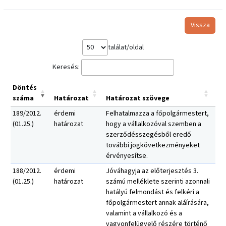
Vissza
találat/oldal
Keresés:
Döntés
száma
Határozat
Határozat szövege
189/2012.
érdemi
Felhatalmazza a főpolgármestert,
(01.25.)
határozat
hogy a vállalkozóval szemben a
szerződésszegésből eredő
további jogkövetkezményeket
érvényesítse.
188/2012.
érdemi
Jóváhagyja az előterjesztés 3.
(01.25.)
határozat
számú melléklete szerinti azonnali
hatályú felmondást és felkéri a
főpolgármestert annak aláírására,
valamint a vállalkozó és a
vagyonfelügyelő részére történő