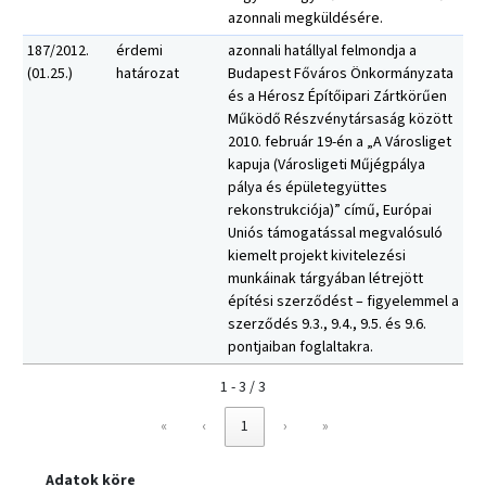
azonnali megküldésére.
187/2012.
érdemi
azonnali hatállyal felmondja a
(01.25.)
határozat
Budapest Főváros Önkormányzata
és a Hérosz Építőipari Zártkörűen
Működő Részvénytársaság között
2010. február 19-én a „A Városliget
kapuja (Városligeti Műjégpálya
pálya és épületegyüttes
rekonstrukciója)” című, Európai
Uniós támogatással megvalósuló
kiemelt projekt kivitelezési
munkáinak tárgyában létrejött
építési szerződést – figyelemmel a
szerződés 9.3., 9.4., 9.5. és 9.6.
pontjaiban foglaltakra.
1 - 3 / 3
«
‹
1
›
»
Adatok köre