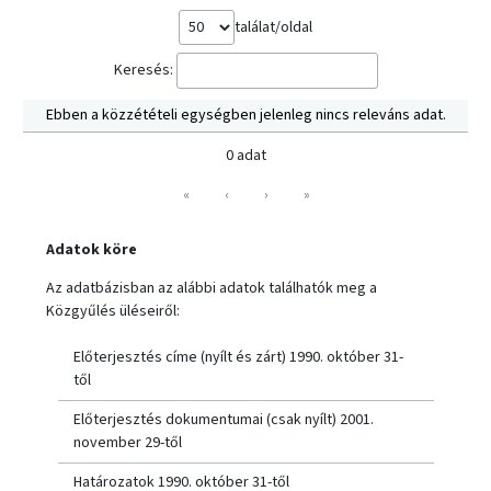
találat/oldal
Keresés:
Ebben a közzétételi egységben jelenleg nincs releváns adat.
0 adat
«
‹
›
»
Adatok köre
Az adatbázisban az alábbi adatok találhatók meg a
Közgyűlés üléseiről:
Előterjesztés címe (nyílt és zárt) 1990. október 31-
től
Előterjesztés dokumentumai (csak nyílt) 2001.
november 29-től
Határozatok 1990. október 31-től