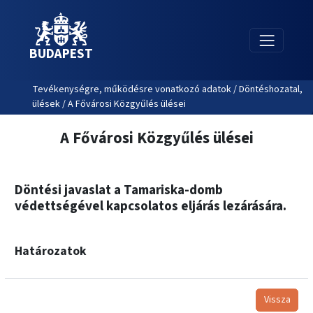
BUDAPEST
Tevékenységre, működésre vonatkozó adatok / Döntéshozatal,
ülések / A Fővárosi Közgyűlés ülései
A Fővárosi Közgyűlés ülései
Döntési javaslat a Tamariska-domb
védettségével kapcsolatos eljárás lezárására.
Határozatok
Vissza