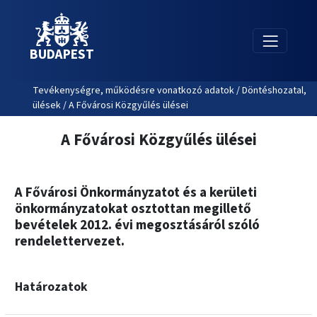
BUDAPEST
Tevékenységre, működésre vonatkozó adatok / Döntéshozatal,
ülések / A Fővárosi Közgyűlés ülései
A Fővárosi Közgyűlés ülései
A Fővárosi Önkormányzatot és a kerületi
önkormányzatokat osztottan megillető
bevételek 2012. évi megosztásáról szóló
rendelettervezet.
Határozatok