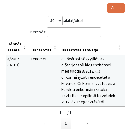
Vissza
találat/oldal
Keresés:
Döntés
száma
Határozat
Határozat szövege
8/2012.
rendelet
A Fővárosi Közgyűlés az
(02.10.)
előterjesztői kiegészítéssel
megalkotja 8/2012. (...)
önkormányzati rendeletét a
Fővárosi Önkormányzatot és a
kerületi önkormányzatokat
osztottan megillető bevételek
2012. évi megosztásáról.
1 - 1 / 1
«
‹
1
›
»