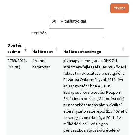
Vissza
találat/oldal
Keresés:
Döntés
száma
Határozat
Határozat szövege
2789/2011.
érdemi
jóváhagyja, megköti a BKK Zrt.
(09.28.)
határozat
intézményfejlesztési és működési
feladatainak ellátására szolgáló, a
Fővárosi Önkormányzat 2011. évi
költségvetésében a „8139
Budapesti Közlekedési Központ
Zrt.” címen belül a „Működési célú
pénzeszközátadás áht-n kívülre”
előirányzaton szereplő 215.467 eFt
összegre vonatkozó, a 2011. évi
működési célú végleges
pénzeszköz átadás-átvételéről