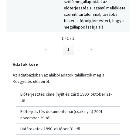
szóló megállapodást az
előterjesztés 1. számú melléklete
szerinti tartalommal, továbbá
felkéri a főpolgármestert, hogy a
megállapodást írja alá.
1 - 1 / 1
«
‹
1
›
»
Adatok köre
Az adatbázisban az alábbi adatok találhatók meg a
Közgyűlés üléseiről:
Előterjesztés címe (nyílt és zárt) 1990. október 31-
től
Előterjesztés dokumentumai (csak nyílt) 2001.
november 29-től
Határozatok 1990. október 31-től