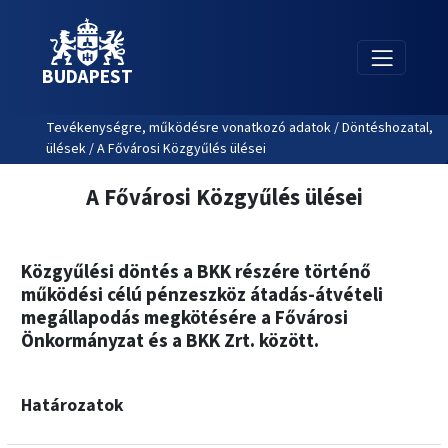
BUDAPEST
Tevékenységre, működésre vonatkozó adatok / Döntéshozatal,
ülések / A Fővárosi Közgyűlés ülései
A Fővárosi Közgyűlés ülései
Közgyűlési döntés a BKK részére történő
működési célú pénzeszköz átadás-átvételi
megállapodás megkötésére a Fővárosi
Önkormányzat és a BKK Zrt. között.
Határozatok