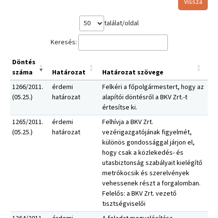
Vissza
találat/oldal
Keresés:
Döntés
száma
Határozat
Határozat szövege
1266/2011.
érdemi
Felkéri a főpolgármestert, hogy az
(05.25.)
határozat
alapítói döntésről a BKV Zrt.-t
értesítse ki.
1265/2011.
érdemi
Felhívja a BKV Zrt.
(05.25.)
határozat
vezérigazgatójának figyelmét,
különös gondossággal járjon el,
hogy csak a közlekedés- és
utasbiztonság szabályait kielégítő
metrókocsik és szerelvények
vehessenek részt a forgalomban.
Felelős: a BKV Zrt. vezető
tisztségviselői