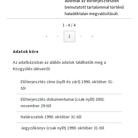
auditnak az előterjesztésben
bemutatott tartalommal történő
haladéktalan megvalósítását.
1 - 4 / 4
«
‹
1
›
»
Adatok köre
Az adatbázisban az alábbi adatok találhatók meg a
Közgyűlés üléseiről:
Előterjesztés címe (nyílt és zárt) 1990. október 31-
től
Előterjesztés dokumentumai (csak nyílt) 2001.
november 29-től
Határozatok 1990. október 31-től
Jegyzőkönyv (csak nyílt) 1990. október 31-től