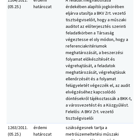
1264/2011.
érdemi
A feladat megvalósítása
(05.25.)
határozat
érdekében alapítói jogkörében
eljárva utasítja a BKV Zrt. vezető
tisztségviselőit, hogy a műszaki
auditot az előterjesztés szerinti
feladatkörben a Társaság
végeztesse el oly módon, hogy a
referenciakritériumok
meghatározását, a beszerzési
folyamat előkészítését és
végrehajtását, a feladatok
meghatározását, végrehajtásuk
ellenőrzését és a folyamat
felügyeletét végezzék el, az audit
elvégzéséhez kapcsolódó
döntésekről tájékoztassák a BKK-t,
a városvezetést és a Közgyűlést.
Felelős: A BKV Zrt. vezető
tisztségviselői
1263/2011.
érdemi
szükségesnek tartja a
(05.25.)
határozat
metróüzemeltetési műszaki