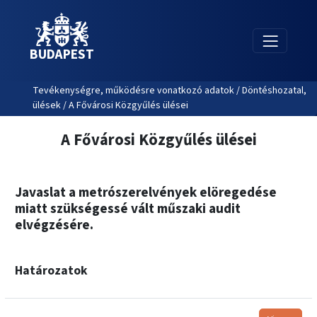
BUDAPEST
Tevékenységre, működésre vonatkozó adatok / Döntéshozatal,
ülések / A Fővárosi Közgyűlés ülései
A Fővárosi Közgyűlés ülései
Javaslat a metrószerelvények elöregedése
miatt szükségessé vált műszaki audit
elvégzésére.
Határozatok