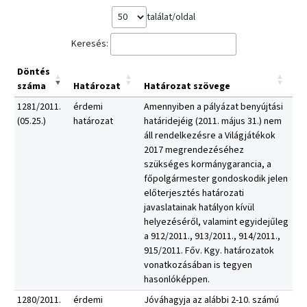
találat/oldal
Keresés:
Döntés
száma
Határozat
Határozat szövege
1281/2011.
érdemi
Amennyiben a pályázat benyújtási
(05.25.)
határozat
határidejéig (2011. május 31.) nem
áll rendelkezésre a Világjátékok
2017 megrendezéséhez
szükséges kormánygarancia, a
főpolgármester gondoskodik jelen
előterjesztés határozati
javaslatainak hatályon kívül
helyezéséről, valamint egyidejűleg
a 912/2011., 913/2011., 914/2011.,
915/2011. Főv. Kgy. határozatok
vonatkozásában is tegyen
hasonlóképpen.
1280/2011.
érdemi
Jóváhagyja az alábbi 2-10. számú