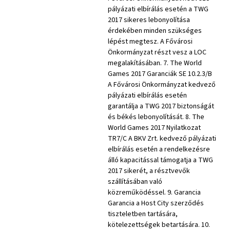
pályázati elbírálás esetén a TWG
2017 sikeres lebonyolítása
érdekében minden szükséges
lépést megtesz. A Fővárosi
Önkormányzat részt vesz a LOC
megalakításában. 7. The World
Games 2017 Garanciák SE 10.2.3/B
A Fővárosi Önkormányzat kedvező
pályázati elbírálás esetén
garantálja a TWG 2017 biztonságát
és békés lebonyolítását. 8. The
World Games 2017 Nyilatkozat
TR7/C A BKV Zrt. kedvező pályázati
elbírálás esetén a rendelkezésre
álló kapacitással támogatja a TWG
2017 sikerét, a résztvevők
szállításában való
közreműködéssel. 9. Garancia
Garancia a Host City szerződés
tiszteletben tartására,
kötelezettségek betartására. 10.