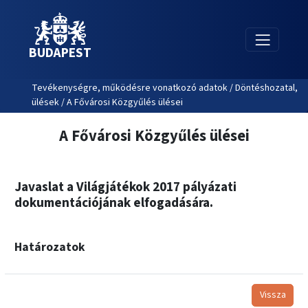
BUDAPEST
Tevékenységre, működésre vonatkozó adatok / Döntéshozatal,
ülések / A Fővárosi Közgyűlés ülései
A Fővárosi Közgyűlés ülései
Javaslat a Világjátékok 2017 pályázati
dokumentációjának elfogadására.
Határozatok
Vissza