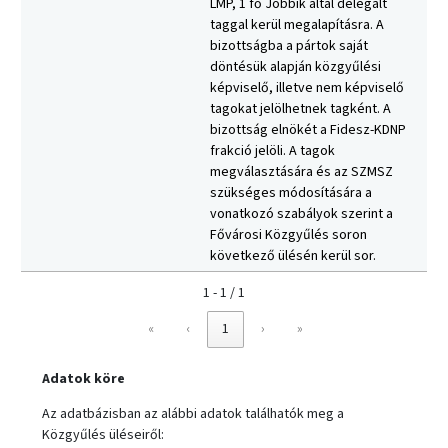
LMP, 1 fő Jobbik által delegált
taggal kerül megalapításra. A
bizottságba a pártok saját
döntésük alapján közgyűlési
képviselő, illetve nem képviselő
tagokat jelölhetnek tagként. A
bizottság elnökét a Fidesz-KDNP
frakció jelöli. A tagok
megválasztására és az SZMSZ
szükséges módosítására a
vonatkozó szabályok szerint a
Fővárosi Közgyűlés soron
következő ülésén kerül sor.
1 - 1 / 1
«
‹
1
›
»
Adatok köre
Az adatbázisban az alábbi adatok találhatók meg a
Közgyűlés üléseiről: