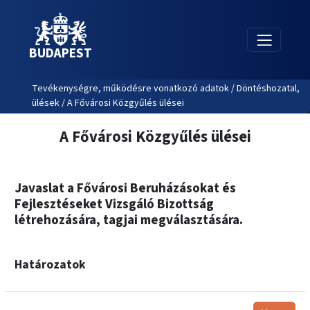
BUDAPEST
Tevékenységre, működésre vonatkozó adatok / Döntéshozatal,
ülések / A Fővárosi Közgyűlés ülései
A Fővárosi Közgyűlés ülései
Javaslat a Fővárosi Beruházásokat és
Fejlesztéseket Vizsgáló Bizottság
létrehozására, tagjai megválasztására.
Határozatok