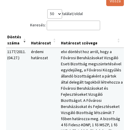
Vissza
találat/oldal
Keresés:
Döntés
száma
Határozat
Határozat szövege
1177/2011.
érdemi
elvi döntést hoz arról, hogy a
(04.27.)
határozat
Fővárosi Beruházásokat Vizsgáló
Eseti Bizottság megszüntetésével
egyidejűleg, a Fővárosi Közgyűlés
állandó bizottságaként a pártok
által delegált tagokból létrehozza a
Fővárosi Beruházásokat és
Fejlesztéseket Vizsgáló
Bizottságot. A Fővárosi
Beruházásokat és Fejlesztéseket
Vizsgáló Bizottság létszámát 7
főben határozza meg. A bizottság
4 fő Fidesz-KDNP, 1 fő MSZP, 1 fő