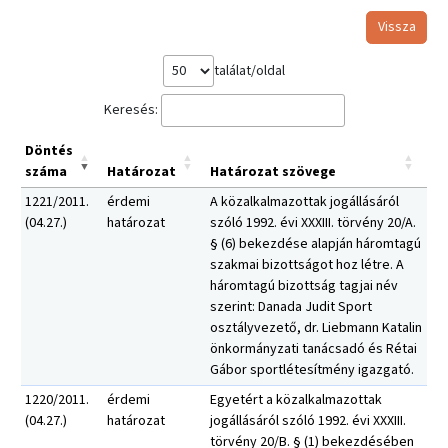
Vissza
találat/oldal
Keresés:
Döntés
száma
Határozat
Határozat szövege
1221/2011.
érdemi
A közalkalmazottak jogállásáról
(04.27.)
határozat
szóló 1992. évi XXXIII. törvény 20/A.
§ (6) bekezdése alapján háromtagú
szakmai bizottságot hoz létre. A
háromtagú bizottság tagjai név
szerint: Danada Judit Sport
osztályvezető, dr. Liebmann Katalin
önkormányzati tanácsadó és Rétai
Gábor sportlétesítmény igazgató.
1220/2011.
érdemi
Egyetért a közalkalmazottak
(04.27.)
határozat
jogállásáról szóló 1992. évi XXXIII.
törvény 20/B. § (1) bekezdésében