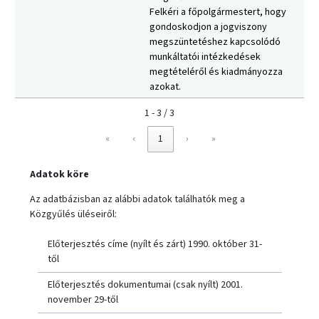
Felkéri a főpolgármestert, hogy
gondoskodjon a jogviszony
megszüntetéshez kapcsolódó
munkáltatói intézkedések
megtételéről és kiadmányozza
azokat.
1 - 3 / 3
«
‹
1
›
»
Adatok köre
Az adatbázisban az alábbi adatok találhatók meg a
Közgyűlés üléseiről:
Előterjesztés címe (nyílt és zárt) 1990. október 31-
től
Előterjesztés dokumentumai (csak nyílt) 2001.
november 29-től