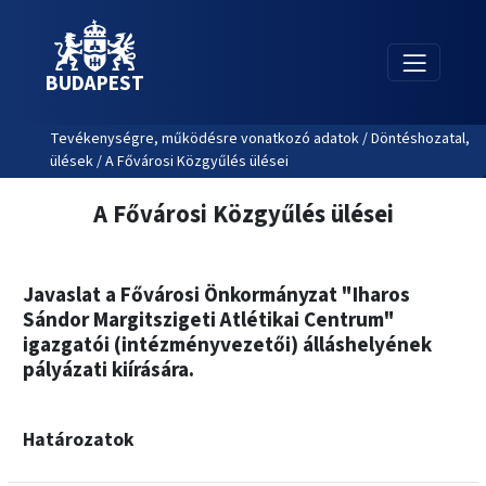
BUDAPEST
Tevékenységre, működésre vonatkozó adatok / Döntéshozatal,
ülések / A Fővárosi Közgyűlés ülései
A Fővárosi Közgyűlés ülései
Javaslat a Fővárosi Önkormányzat "Iharos
Sándor Margitszigeti Atlétikai Centrum"
igazgatói (intézményvezetői) álláshelyének
pályázati kiírására.
Határozatok