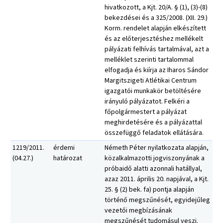
hivatkozott, a Kjt. 20/A. § (1), (3)-(8)
bekezdései és a 325/2008. (XII. 29.)
Korm. rendelet alapján elkészített
és az előterjesztéshez mellékelt
pályázati felhívás tartalmával, azt a
melléklet szerinti tartalommal
elfogadja és kiírja az Iharos Sándor
Margitszigeti Atlétikai Centrum
igazgatói munkakör betöltésére
irányuló pályázatot. Felkéri a
főpolgármestert a pályázat
meghirdetésére és a pályázattal
összefüggő feladatok ellátására.
1219/2011.
érdemi
Németh Péter nyilatkozata alapján,
(04.27.)
határozat
közalkalmazotti jogviszonyának a
próbaidő alatti azonnali hatállyal,
azaz 2011. április 20. napjával, a Kjt.
25. § (2) bek. fa) pontja alapján
történő megszűnését, egyidejűleg
vezetői megbízásának
megszűnését tudomásul veszi.