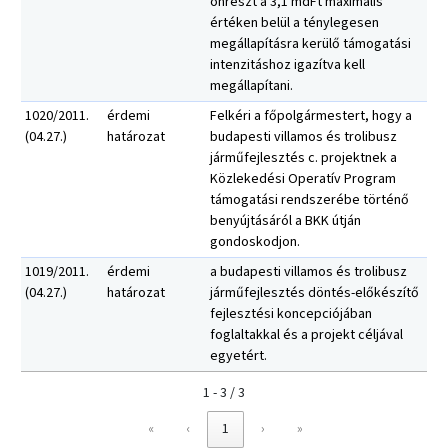
önrészt a 3,1 mdFt maximális
értéken belül a ténylegesen
megállapításra kerülő támogatási
intenzitáshoz igazítva kell
megállapítani.
1020/2011.
érdemi
Felkéri a főpolgármestert, hogy a
(04.27.)
határozat
budapesti villamos és trolibusz
járműfejlesztés c. projektnek a
Közlekedési Operatív Program
támogatási rendszerébe történő
benyújtásáról a BKK útján
gondoskodjon.
1019/2011.
érdemi
a budapesti villamos és trolibusz
(04.27.)
határozat
járműfejlesztés döntés-előkészítő
fejlesztési koncepciójában
foglaltakkal és a projekt céljával
egyetért.
1 - 3 / 3
«
‹
1
›
»