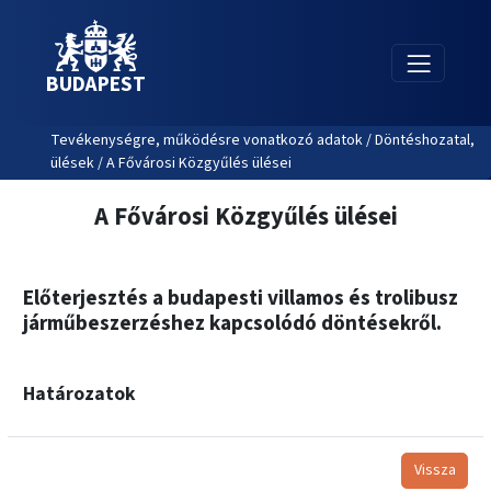
BUDAPEST
Tevékenységre, működésre vonatkozó adatok / Döntéshozatal,
ülések / A Fővárosi Közgyűlés ülései
A Fővárosi Közgyűlés ülései
Előterjesztés a budapesti villamos és trolibusz
járműbeszerzéshez kapcsolódó döntésekről.
Határozatok
Vissza