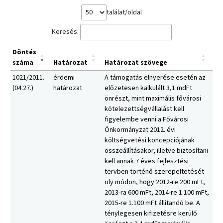
találat/oldal
Keresés:
Döntés
száma
Határozat
Határozat szövege
1021/2011.
érdemi
A támogatás elnyerése esetén az
(04.27.)
határozat
előzetesen kalkulált 3,1 mdFt
önrészt, mint maximális fővárosi
kötelezettségvállalást kell
figyelembe venni a Fővárosi
Önkormányzat 2012. évi
költségvetési koncepciójának
összeállításakor, illetve biztosítani
kell annak 7 éves fejlesztési
tervben történő szerepeltetését
oly módon, hogy 2012-re 200 mFt,
2013-ra 600 mFt, 2014-re 1.100 mFt,
2015-re 1.100 mFt állítandó be. A
ténylegesen kifizetésre kerülő