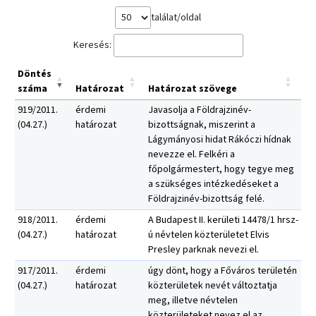
találat/oldal
Keresés:
Döntés
száma
Határozat
Határozat szövege
919/2011.
érdemi
Javasolja a Földrajzinév-
(04.27.)
határozat
bizottságnak, miszerint a
Lágymányosi hidat Rákóczi hídnak
nevezze el. Felkéri a
főpolgármestert, hogy tegye meg
a szükséges intézkedéseket a
Földrajzinév-bizottság felé.
918/2011.
érdemi
A Budapest II. kerületi 14478/1 hrsz-
(04.27.)
határozat
ú névtelen közterületet Elvis
Presley parknak nevezi el.
917/2011.
érdemi
úgy dönt, hogy a Főváros területén
(04.27.)
határozat
közterületek nevét változtatja
meg, illetve névtelen
közterületeket nevez el az