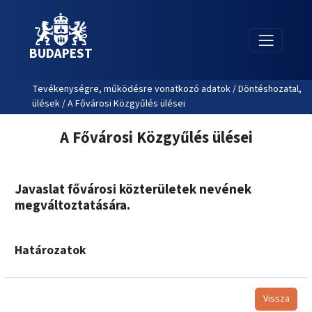
BUDAPEST
Tevékenységre, működésre vonatkozó adatok / Döntéshozatal,
ülések / A Fővárosi Közgyűlés ülései
A Fővárosi Közgyűlés ülései
Javaslat fővárosi közterületek nevének
megváltoztatására.
Határozatok
Vissza