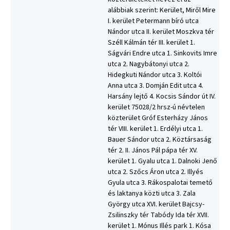
alábbiak szerint: Kerület, Miről Mire
I. kerület Petermann bíró utca
Nándor utca II. kerület Moszkva tér
Széll Kálmán tér III. kerület 1.
Ságvári Endre utca 1. Sinkovits Imre
utca 2. Nagybátonyi utca 2.
Hidegkuti Nándor utca 3. Koltói
Anna utca 3. Domján Edit utca 4.
Harsány lejtő 4. Kocsis Sándor út IV.
kerület 75028/2 hrsz-ú névtelen
közterület Gróf Esterházy János
tér VIII. kerület 1. Erdélyi utca 1.
Bauer Sándor utca 2. Köztársaság
tér 2. II. János Pál pápa tér XV.
kerület 1. Gyalu utca 1. Dalnoki Jenő
utca 2. Szőcs Áron utca 2. Illyés
Gyula utca 3. Rákospalotai temető
és laktanya közti utca 3. Zala
György utca XVI. kerület Bajcsy-
Zsilinszky tér Tabódy Ida tér XVII.
kerület 1. Mónus Illés park 1. Kósa