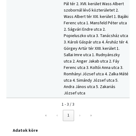
Pál tér 2. XVII. kerület Wass Albert
szobornál lévő közterületet 2.
Wass Albert tér XXI. kerület 1. Bajáki
Ferenc utca 1. Mansfeld Péter utca
2. Ságvári Endre utca 2.
Popieluszko utca 3. Tanácsház utca
3. Károli Gáspár utca 4. Áruház tér 4.
Görgey Artúr tér XXII. kerület 1.
Sallai Imre utca 1. Rudnyánszky
utca 2. Anger Jakab utca 2. Fáy
Ferenc utca 3. Koltói Anna utca 3.
Romhányi József utca 4. Zalka Máté
utca 4. Simándy József utca 5.
Andra János utca 5. Zakariás
József utca
1 - 3 / 3
«
‹
1
›
»
Adatok köre