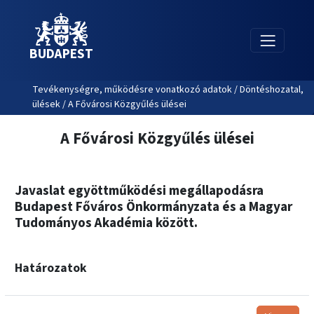
BUDAPEST
Tevékenységre, működésre vonatkozó adatok / Döntéshozatal,
ülések / A Fővárosi Közgyűlés ülései
A Fővárosi Közgyűlés ülései
Javaslat egyöttműködési megállapodásra
Budapest Főváros Önkormányzata és a Magyar
Tudományos Akadémia között.
Határozatok