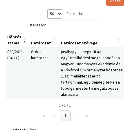
Vissza
találat/oldal
Keresés:
Döntés
száma
Határozat
Határozat szövege
920/2011.
érdemi
jóváhagyja, megköti az
(04.27.)
határozat
együttműködési megállapodást a
Magyar Tudományos Akadémia és
a Fővárosi Önkormányzat között az
1. sz. melléklet szerinti
tartalommal, egyidejűleg felkéri a
főpolgármestert a megállapodás
aláírására.
1 - 1 / 1
«
‹
1
›
»