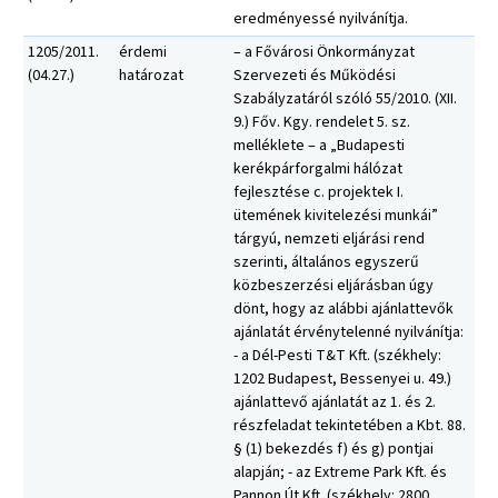
eredményessé nyilvánítja.
1205/2011.
érdemi
– a Fővárosi Önkormányzat
(04.27.)
határozat
Szervezeti és Működési
Szabályzatáról szóló 55/2010. (XII.
9.) Főv. Kgy. rendelet 5. sz.
melléklete – a „Budapesti
kerékpárforgalmi hálózat
fejlesztése c. projektek I.
ütemének kivitelezési munkái”
tárgyú, nemzeti eljárási rend
szerinti, általános egyszerű
közbeszerzési eljárásban úgy
dönt, hogy az alábbi ajánlattevők
ajánlatát érvénytelenné nyilvánítja:
- a Dél-Pesti T&T Kft. (székhely:
1202 Budapest, Bessenyei u. 49.)
ajánlattevő ajánlatát az 1. és 2.
részfeladat tekintetében a Kbt. 88.
§ (1) bekezdés f) és g) pontjai
alapján; - az Extreme Park Kft. és
Pannon Út Kft. (székhely: 2800