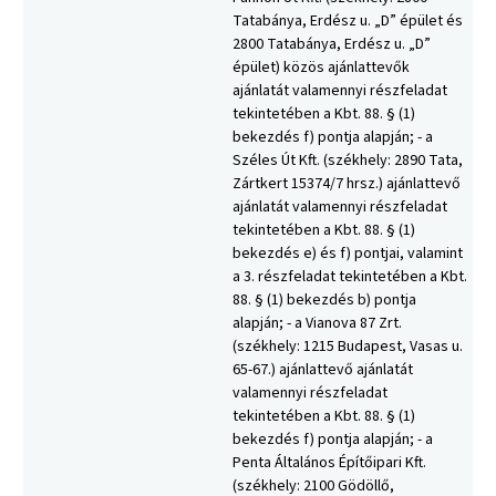
Tatabánya, Erdész u. „D” épület és
2800 Tatabánya, Erdész u. „D”
épület) közös ajánlattevők
ajánlatát valamennyi részfeladat
tekintetében a Kbt. 88. § (1)
bekezdés f) pontja alapján; - a
Széles Út Kft. (székhely: 2890 Tata,
Zártkert 15374/7 hrsz.) ajánlattevő
ajánlatát valamennyi részfeladat
tekintetében a Kbt. 88. § (1)
bekezdés e) és f) pontjai, valamint
a 3. részfeladat tekintetében a Kbt.
88. § (1) bekezdés b) pontja
alapján; - a Vianova 87 Zrt.
(székhely: 1215 Budapest, Vasas u.
65-67.) ajánlattevő ajánlatát
valamennyi részfeladat
tekintetében a Kbt. 88. § (1)
bekezdés f) pontja alapján; - a
Penta Általános Építőipari Kft.
(székhely: 2100 Gödöllő,