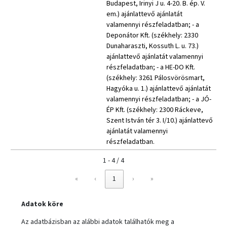
Budapest, Irinyi J u. 4-20. B. ép. V.
em.) ajánlattevő ajánlatát
valamennyi részfeladatban; - a
Deponátor Kft. (székhely: 2330
Dunaharaszti, Kossuth L. u. 73.)
ajánlattevő ajánlatát valamennyi
részfeladatban; - a HE-DO Kft.
(székhely: 3261 Pálosvörösmart,
Hagyóka u. 1.) ajánlattevő ajánlatát
valamennyi részfeladatban; - a JÓ-
ÉP Kft. (székhely: 2300 Ráckeve,
Szent István tér 3. I/10.) ajánlattevő
ajánlatát valamennyi
részfeladatban.
1 - 4 / 4
«
‹
1
›
»
Adatok köre
Az adatbázisban az alábbi adatok találhatók meg a