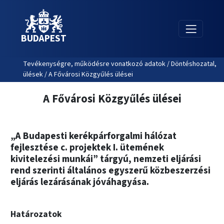
BUDAPEST
Tevékenységre, működésre vonatkozó adatok / Döntéshozatal,
ülések / A Fővárosi Közgyűlés ülései
A Fővárosi Közgyűlés ülései
„A Budapesti kerékpárforgalmi hálózat
fejlesztése c. projektek I. ütemének
kivitelezési munkái” tárgyú, nemzeti eljárási
rend szerinti általános egyszerű közbeszerzési
eljárás lezárásának jóváhagyása.
Határozatok