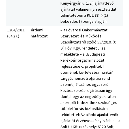
Kenyérgyári u. 1/E.) ajánlattevő
ajánlatát valamennyi részfeladat
tekintetében a Kbt. 88. § (1)
bekezdés f) pontja alapján.
1204/2011.
érdemi
– a Fővárosi Önkormányzat
(04.27.)
határozat
Szervezeti és Működési
Szabályzatáról szóló 55/2010. (XII.
9.) Főv. Kgy. rendelet 5. sz.
melléklete – a „Budapesti
kerékpárforgalmi hálózat
fejlesztése c. projektek I.
ütemének kivitelezési munkái”
tárgyú, nemzeti eljárási rend
szerinti, általános egyszerű
közbeszerzési eljárásban úgy
dönt, hogy az engedélyokiraton
szereplő fedezethez szükséges
többletforrás biztosítására
tekintettel: Az alábbi ajánlattevők
ajánlatát érvényessé nyilvánítja: - a
Solt Út Kft. (székhely: 6320 Solt,