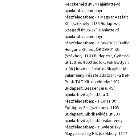
Kecskeméti út 34.) ajánlattevő
ajánlatát valamennyi
részfeladatban; - a Magyar Aszfalt
Kft. (székhely: 1135 Budapest,
Szegedi út 35-37.) ajánlattevő
ajánlatát valamennyi
részfeladatban; - a SWARCO Traffic
Hungaria Kft. és „ÖKOBAU” Kft.
(székhely: 1103 Budapest, Gyömrői
út 150. és 8600 Siófok, Vak Bottyán
u. 38.) közös ajánlattevők ajánlatát
valamennyi részfeladatban; - a Dél-
Pesti T&T Kft. (székhely: 1202
Budapest, Bessenyei u. 49.)
ajánlattevő ajánlatát a 3.
részfeladatban; - a Colas Út
Építőipari Zrt. (székhely: 1103
Budapest, Sibrik Miklós út 30.)
ajánlattevő ajánlatát valamennyi
részfeladatban; - a Swietelsky
Magyarország Kft. (székhely: 1117