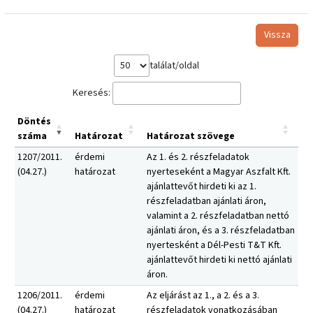
Vissza
találat/oldal
Keresés:
Döntés
száma
Határozat
Határozat szövege
1207/2011.
érdemi
Az 1. és 2. részfeladatok
(04.27.)
határozat
nyerteseként a Magyar Aszfalt Kft.
ajánlattevőt hirdeti ki az 1.
részfeladatban ajánlati áron,
valamint a 2. részfeladatban nettó
ajánlati áron, és a 3. részfeladatban
nyertesként a Dél-Pesti T&T Kft.
ajánlattevőt hirdeti ki nettó ajánlati
áron.
1206/2011.
érdemi
Az eljárást az 1., a 2. és a 3.
(04.27.)
határozat
részfeladatok vonatkozásában