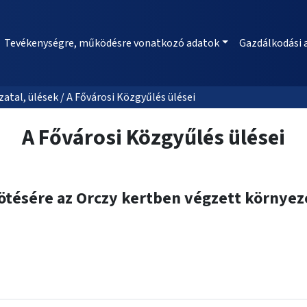
Tevékenységre, működésre vonatkozó adatok
Gazdálkodási 
al, ülések / A Fővárosi Közgyűlés ülései
A Fővárosi Közgyűlés ülései
ötésére az Orczy kertben végzett környe