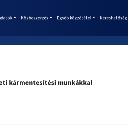
adatok
Közbeszerzés
Egyéb közzététel
Kereshetőség
zeti kármentesítési munkákkal