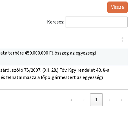
Vissza
Keresés:
yzata terhére 450.000.000 Ft összeg az egyezségi
l szóló 75/2007. (XII. 28.) Főv. Kgy. rendelet 43. §-a
t és felhatalmazza a főpolgármestert az egyezségi
«
‹
1
›
»