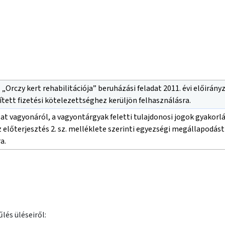
 „Orczy kert rehabilitációja” beruházási feladat 2011. évi előirán
ett fizetési kötelezettséghez kerüljön felhasználásra.
 vagyonáról, a vagyontárgyak feletti tulajdonosi jogok gyakorlásáró
előterjesztés 2. sz. melléklete szerinti egyezségi megállapodás
a.
lés üléseiről: