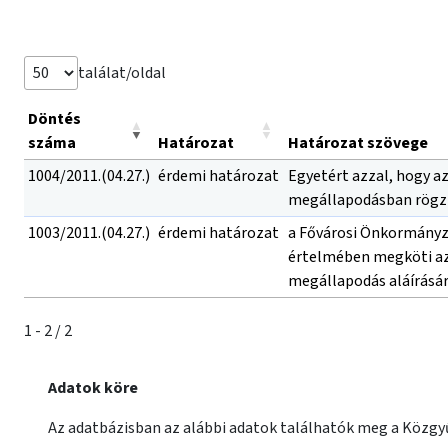
találat/oldal
Döntés
száma
Határozat
Határozat szövege
1004/2011.(04.27.)
érdemi határozat
Egyetért azzal, hogy az
megállapodásban rögzít
1003/2011.(04.27.)
érdemi határozat
a Fővárosi Önkormányzat
értelmében megköti az 
megállapodás aláírásár
1 - 2 / 2
Adatok köre
Az adatbázisban az alábbi adatok találhatók meg a Közgyű