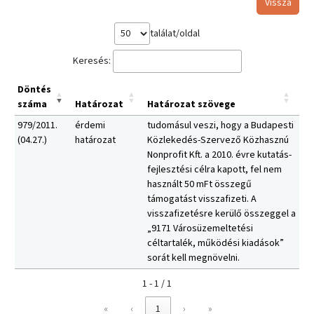
Vissza
találat/oldal
Keresés:
Döntés
száma
Határozat
Határozat szövege
979/2011.
érdemi
tudomásul veszi, hogy a Budapesti
(04.27.)
határozat
Közlekedés-Szervező Közhasznú
Nonprofit Kft. a 2010. évre kutatás-
fejlesztési célra kapott, fel nem
használt 50 mFt összegű
támogatást visszafizeti. A
visszafizetésre kerülő összeggel a
„9171 Városüzemeltetési
céltartalék, működési kiadások”
sorát kell megnövelni.
1 - 1 / 1
«
‹
1
›
»