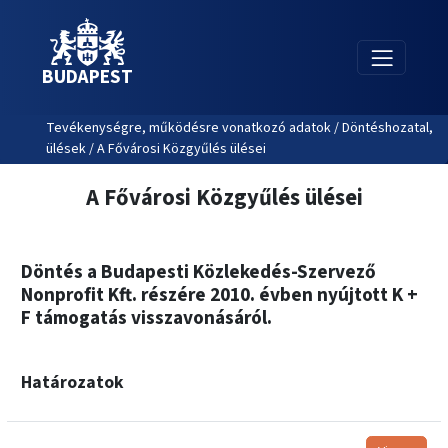
BUDAPEST
Tevékenységre, működésre vonatkozó adatok / Döntéshozatal,
ülések / A Fővárosi Közgyűlés ülései
A Fővárosi Közgyűlés ülései
Döntés a Budapesti Közlekedés-Szervező
Nonprofit Kft. részére 2010. évben nyújtott K +
F támogatás visszavonásáról.
Határozatok