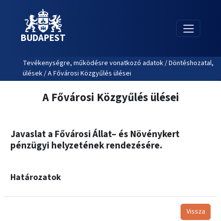
BUDAPEST
Tevékenységre, működésre vonatkozó adatok / Döntéshozatal,
ülések / A Fővárosi Közgyűlés ülései
A Fővárosi Közgyűlés ülései
Javaslat a Fővárosi Állat– és Növénykert
pénzügyi helyzetének rendezésére.
Határozatok
Vissza