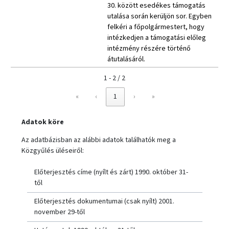
30. között esedékes támogatás
utalása során kerüljön sor. Egyben
felkéri a főpolgármestert, hogy
intézkedjen a támogatási előleg
intézmény részére történő
átutalásáról.
1 - 2 / 2
«
‹
1
›
»
Adatok köre
Az adatbázisban az alábbi adatok találhatók meg a
Közgyűlés üléseiről:
Előterjesztés címe (nyílt és zárt) 1990. október 31-
től
Előterjesztés dokumentumai (csak nyílt) 2001.
november 29-től