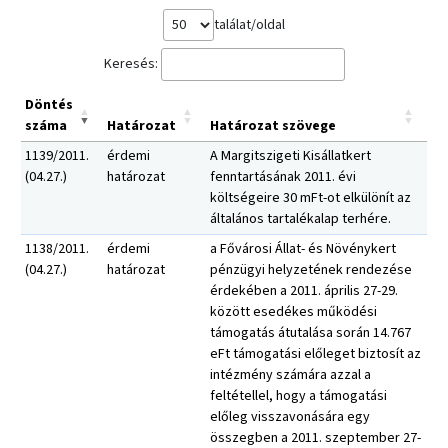
találat/oldal
Keresés:
Döntés
száma
Határozat
Határozat szövege
1139/2011.
érdemi
A Margitszigeti Kisállatkert
(04.27.)
határozat
fenntartásának 2011. évi
költségeire 30 mFt-ot elkülönít az
általános tartalékalap terhére.
1138/2011.
érdemi
a Fővárosi Állat- és Növénykert
(04.27.)
határozat
pénzügyi helyzetének rendezése
érdekében a 2011. április 27-29.
között esedékes működési
támogatás átutalása során 14.767
eFt támogatási előleget biztosít az
intézmény számára azzal a
feltétellel, hogy a támogatási
előleg visszavonására egy
összegben a 2011. szeptember 27-