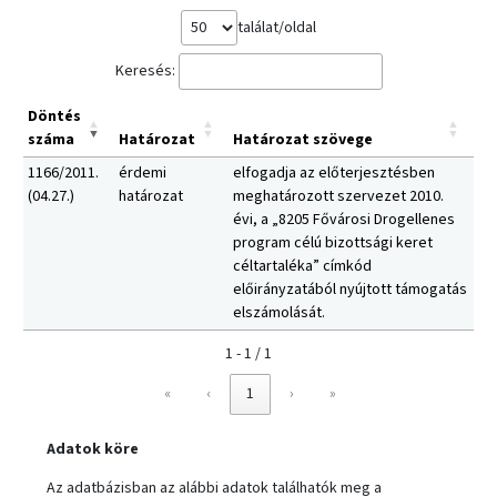
találat/oldal
Keresés:
Döntés
száma
Határozat
Határozat szövege
1166/2011.
érdemi
elfogadja az előterjesztésben
(04.27.)
határozat
meghatározott szervezet 2010.
évi, a „8205 Fővárosi Drogellenes
program célú bizottsági keret
céltartaléka” címkód
előirányzatából nyújtott támogatás
elszámolását.
1 - 1 / 1
«
‹
1
›
»
Adatok köre
Az adatbázisban az alábbi adatok találhatók meg a