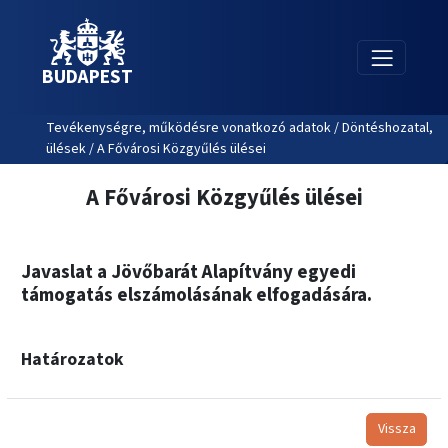
BUDAPEST
Tevékenységre, működésre vonatkozó adatok / Döntéshozatal,
ülések / A Fővárosi Közgyűlés ülései
A Fővárosi Közgyűlés ülései
Javaslat a Jövőbarát Alapítvány egyedi
támogatás elszámolásának elfogadására.
Határozatok
Vissza