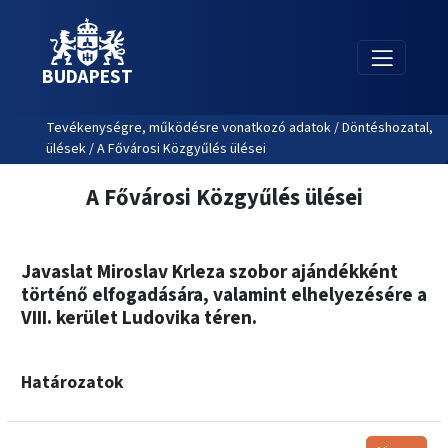
BUDAPEST
Tevékenységre, működésre vonatkozó adatok / Döntéshozatal,
ülések / A Fővárosi Közgyűlés ülései
A Fővárosi Közgyűlés ülései
Javaslat Miroslav Krleza szobor ajándékként
történő elfogadására, valamint elhelyezésére a
VIII. kerület Ludovika téren.
Határozatok