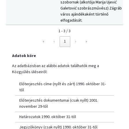
szobornak (alkotója Marija Ujević
Galetović szobrászművész) Zágráb
város ajándékaként történő
elfogadását.
1 - 3 / 3
«
‹
1
›
»
Adatok köre
Az adatbázisban az alábbi adatok találhatók meg a
Közgyűlés üléseiről:
Előterjesztés címe (nyílt és zárt) 1990. október 31-
től
Előterjesztés dokumentumai (csak nyílt) 2001.
november 29-től
Határozatok 1990. október 31-től
Jegyzőkönyv (csak nyílt) 1990. október 31-től