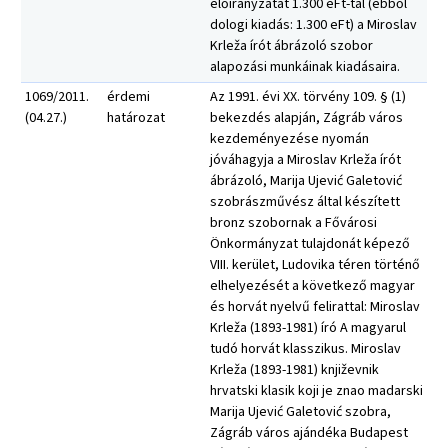
előirányzatát 1.300 eFt-tal (ebből
dologi kiadás: 1.300 eFt) a Miroslav
Krleža írót ábrázoló szobor
alapozási munkáinak kiadásaira.
1069/2011.
érdemi
Az 1991. évi XX. törvény 109. § (1)
(04.27.)
határozat
bekezdés alapján, Zágráb város
kezdeményezése nyomán
jóváhagyja a Miroslav Krleža írót
ábrázoló, Marija Ujević Galetović
szobrászművész által készített
bronz szobornak a Fővárosi
Önkormányzat tulajdonát képező
VIII. kerület, Ludovika téren történő
elhelyezését a következő magyar
és horvát nyelvű felirattal: Miroslav
Krleža (1893-1981) író A magyarul
tudó horvát klasszikus. Miroslav
Krleža (1893-1981) književnik
hrvatski klasik koji je znao madarski
Marija Ujević Galetović szobra,
Zágráb város ajándéka Budapest