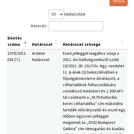
Vissza
találat/oldal
Keresés:
Döntés
száma
Határozat
Határozat szövege
1070/2011.
érdemi
Eseti jelleggel magához vonja a
(04.27.)
határozat
2011. évi költségvetésről szóló
10/2011. (III. 10.) Főv. Kgy. rendelet
11. §-ának (2) bekezdésében a
főpolgármesterre átruházott, a
céltartalékok felhasználására
vonatkozó hatáskört és 1.300 eFt-
tal csökkenti a „9170 Kulturális
keret céltartaléka” cím működési
tartalék előirányzatát és ezzel egy
időben egyszeri jelleggel
megemeli az „5502 Budapest
Galéria” cím támogatási és kiadási