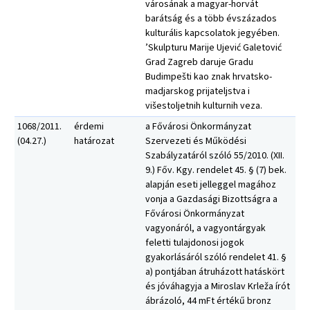
városának a magyar-horvát
barátság és a több évszázados
kulturális kapcsolatok jegyében.
’Skulpturu Marije Ujević Galetović
Grad Zagreb daruje Gradu
Budimpešti kao znak hrvatsko-
madjarskog prijateljstva i
višestoljetnih kulturnih veza.
1068/2011.
érdemi
a Fővárosi Önkormányzat
(04.27.)
határozat
Szervezeti és Működési
Szabályzatáról szóló 55/2010. (XII.
9.) Főv. Kgy. rendelet 45. § (7) bek.
alapján eseti jelleggel magához
vonja a Gazdasági Bizottságra a
Fővárosi Önkormányzat
vagyonáról, a vagyontárgyak
feletti tulajdonosi jogok
gyakorlásáról szóló rendelet 41. §
a) pontjában átruházott hatáskört
és jóváhagyja a Miroslav Krleža írót
ábrázoló, 44 mFt értékű bronz