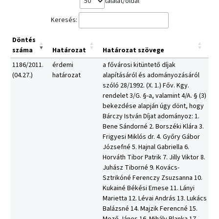
találat/oldal
Keresés:
Döntés
száma
Határozat
Határozat szövege
1186/2011.
érdemi
a fővárosi kitüntető díjak
(04.27.)
határozat
alapításáról és adományozásáról
szóló 28/1992. (X. 1.) Főv. Kgy.
rendelet 3/G. §-a, valamint 4/A. § (3)
bekezdése alapján úgy dönt, hogy
Bárczy István Díjat adományoz: 1.
Bene Sándorné 2. Borszéki Klára 3.
Frigyesi Miklós dr. 4. Győry Gábor
Józsefné 5. Hajnal Gabriella 6.
Horváth Tibor Patrik 7. Jilly Viktor 8.
Juhász Tiborné 9. Kovács-
Sztrikóné Ferenczy Zsuzsanna 10.
Kukainé Békési Emese 11. Lányi
Marietta 12. Lévai András 13. Lukács
Balázsné 14. Majzik Ferencné 15.