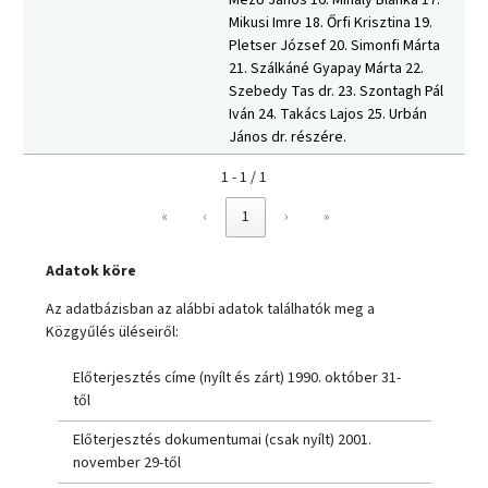
Mező János 16. Mihály Blanka 17.
Mikusi Imre 18. Őrfi Krisztina 19.
Pletser József 20. Simonfi Márta
21. Szálkáné Gyapay Márta 22.
Szebedy Tas dr. 23. Szontagh Pál
Iván 24. Takács Lajos 25. Urbán
János dr. részére.
1 - 1 / 1
«
‹
1
›
»
Adatok köre
Az adatbázisban az alábbi adatok találhatók meg a
Közgyűlés üléseiről:
Előterjesztés címe (nyílt és zárt) 1990. október 31-
től
Előterjesztés dokumentumai (csak nyílt) 2001.
november 29-től