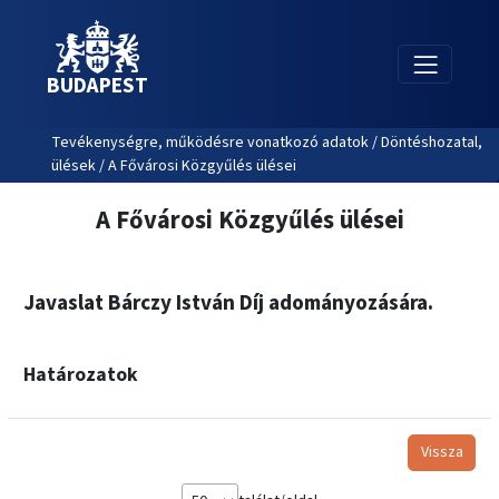
BUDAPEST
Tevékenységre, működésre vonatkozó adatok / Döntéshozatal,
ülések / A Fővárosi Közgyűlés ülései
A Fővárosi Közgyűlés ülései
Javaslat Bárczy István Díj adományozására.
Határozatok
Vissza