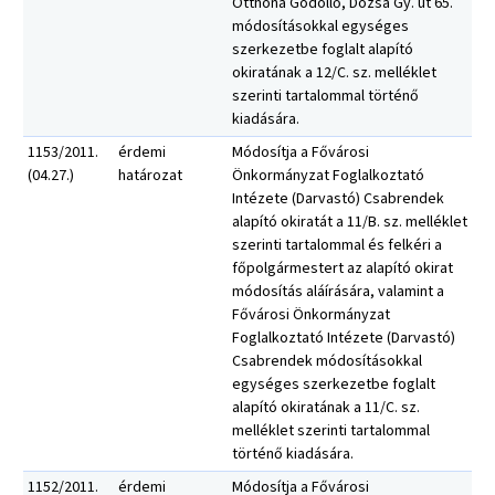
Otthona Gödöllő, Dózsa Gy. út 65.
módosításokkal egységes
szerkezetbe foglalt alapító
okiratának a 12/C. sz. melléklet
szerinti tartalommal történő
kiadására.
1153/2011.
érdemi
Módosítja a Fővárosi
(04.27.)
határozat
Önkormányzat Foglalkoztató
Intézete (Darvastó) Csabrendek
alapító okiratát a 11/B. sz. melléklet
szerinti tartalommal és felkéri a
főpolgármestert az alapító okirat
módosítás aláírására, valamint a
Fővárosi Önkormányzat
Foglalkoztató Intézete (Darvastó)
Csabrendek módosításokkal
egységes szerkezetbe foglalt
alapító okiratának a 11/C. sz.
melléklet szerinti tartalommal
történő kiadására.
1152/2011.
érdemi
Módosítja a Fővárosi