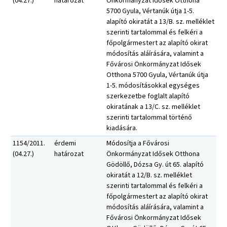
(04.27.)
határozat
Önkormányzat Idősek Otthona
5700 Gyula, Vértanúk útja 1-5.
alapító okiratát a 13/B. sz. melléklet
szerinti tartalommal és felkéri a
főpolgármestert az alapító okirat
módosítás aláírására, valamint a
Fővárosi Önkormányzat Idősek
Otthona 5700 Gyula, Vértanúk útja
1-5. módosításokkal egységes
szerkezetbe foglalt alapító
okiratának a 13/C. sz. melléklet
szerinti tartalommal történő
kiadására.
1154/2011.
érdemi
Módosítja a Fővárosi
(04.27.)
határozat
Önkormányzat Idősek Otthona
Gödöllő, Dózsa Gy. út 65. alapító
okiratát a 12/B. sz. melléklet
szerinti tartalommal és felkéri a
főpolgármestert az alapító okirat
módosítás aláírására, valamint a
Fővárosi Önkormányzat Idősek