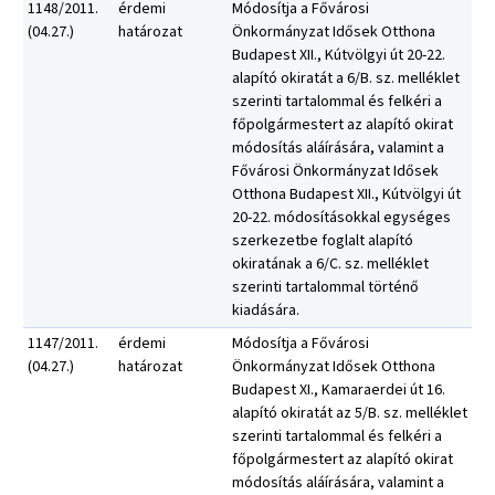
1148/2011.
érdemi
Módosítja a Fővárosi
(04.27.)
határozat
Önkormányzat Idősek Otthona
Budapest XII., Kútvölgyi út 20-22.
alapító okiratát a 6/B. sz. melléklet
szerinti tartalommal és felkéri a
főpolgármestert az alapító okirat
módosítás aláírására, valamint a
Fővárosi Önkormányzat Idősek
Otthona Budapest XII., Kútvölgyi út
20-22. módosításokkal egységes
szerkezetbe foglalt alapító
okiratának a 6/C. sz. melléklet
szerinti tartalommal történő
kiadására.
1147/2011.
érdemi
Módosítja a Fővárosi
(04.27.)
határozat
Önkormányzat Idősek Otthona
Budapest XI., Kamaraerdei út 16.
alapító okiratát az 5/B. sz. melléklet
szerinti tartalommal és felkéri a
főpolgármestert az alapító okirat
módosítás aláírására, valamint a