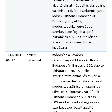
felkéri a főpolgármestert az
alapító okirat módosítás aláírására,
valamint a Fővárosi Önkormányzat
Idősek Otthona Budapest VII.,
Dózsa György út 82/b.
módosításokkal egységes
szerkezetbe foglalt alapító
okiratának a 2/C. sz. melléklet
szerinti tartalommal történő
kiadására.
1143/2011.
érdemi
módosítja a Fővárosi
(04.27.)
határozat
Önkormányzat Idősek Otthona
Budapest IV., Baross u. 100. alapító
okiratát az 1/B. sz. melléklet
szerinti tartalommal és felkéri a
főpolgármestert az alapító okirat
módosítás aláírására, valamint a
Fővárosi Önkormányzat Idősek
Otthona Budapest IV., Baross u.
100. módosításokkal egységes
szerkezetbe foglalt alapító