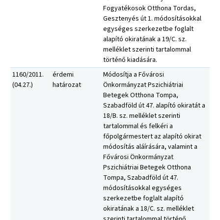
Fogyatékosok Otthona Tordas,
Gesztenyés út 1. módosításokkal
egységes szerkezetbe foglalt
alapító okiratának a 19/C. sz.
melléklet szerinti tartalommal
történő kiadására.
1160/2011.
érdemi
Módosítja a Fővárosi
(04.27.)
határozat
Önkormányzat Pszichiátriai
Betegek Otthona Tompa,
Szabadföld út 47. alapító okiratát a
18/B. sz. melléklet szerinti
tartalommal és felkéri a
főpolgármestert az alapító okirat
módosítás aláírására, valamint a
Fővárosi Önkormányzat
Pszichiátriai Betegek Otthona
Tompa, Szabadföld út 47.
módosításokkal egységes
szerkezetbe foglalt alapító
okiratának a 18/C. sz. melléklet
szerinti tartalommal történő