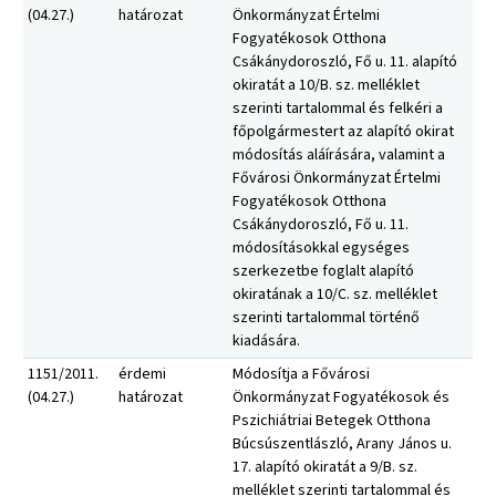
(04.27.)
határozat
Önkormányzat Értelmi
Fogyatékosok Otthona
Csákánydoroszló, Fő u. 11. alapító
okiratát a 10/B. sz. melléklet
szerinti tartalommal és felkéri a
főpolgármestert az alapító okirat
módosítás aláírására, valamint a
Fővárosi Önkormányzat Értelmi
Fogyatékosok Otthona
Csákánydoroszló, Fő u. 11.
módosításokkal egységes
szerkezetbe foglalt alapító
okiratának a 10/C. sz. melléklet
szerinti tartalommal történő
kiadására.
1151/2011.
érdemi
Módosítja a Fővárosi
(04.27.)
határozat
Önkormányzat Fogyatékosok és
Pszichiátriai Betegek Otthona
Búcsúszentlászló, Arany János u.
17. alapító okiratát a 9/B. sz.
melléklet szerinti tartalommal és