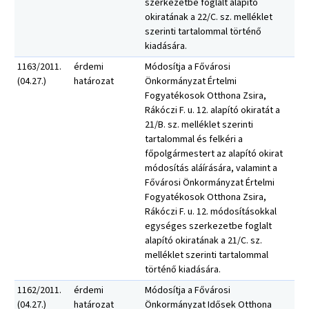
szerkezetbe foglalt alapító
okiratának a 22/C. sz. melléklet
szerinti tartalommal történő
kiadására.
1163/2011.
érdemi
Módosítja a Fővárosi
(04.27.)
határozat
Önkormányzat Értelmi
Fogyatékosok Otthona Zsira,
Rákóczi F. u. 12. alapító okiratát a
21/B. sz. melléklet szerinti
tartalommal és felkéri a
főpolgármestert az alapító okirat
módosítás aláírására, valamint a
Fővárosi Önkormányzat Értelmi
Fogyatékosok Otthona Zsira,
Rákóczi F. u. 12. módosításokkal
egységes szerkezetbe foglalt
alapító okiratának a 21/C. sz.
melléklet szerinti tartalommal
történő kiadására.
1162/2011.
érdemi
Módosítja a Fővárosi
(04.27.)
határozat
Önkormányzat Idősek Otthona