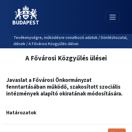
BUDAPEST
Tevékenységre, működésre vonatkozó adatok / Döntéshozatal,
ülések / A Fővárosi Közgyűlés ülései
A Fővárosi Közgyűlés ülései
Javaslat a Fővárosi Önkormányzat
fenntartásában működő, szakosított szociális
intézmények alapító okiratának módosítására.
Határozatok