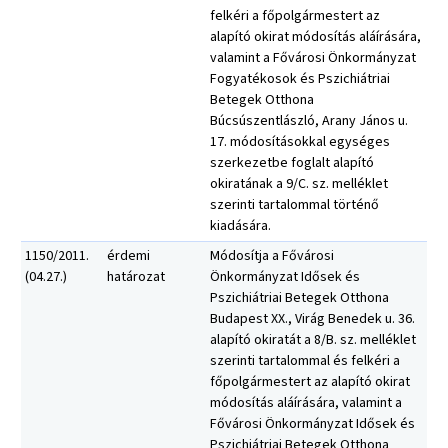
felkéri a főpolgármestert az
alapító okirat módosítás aláírására,
valamint a Fővárosi Önkormányzat
Fogyatékosok és Pszichiátriai
Betegek Otthona
Búcsúszentlászló, Arany János u.
17. módosításokkal egységes
szerkezetbe foglalt alapító
okiratának a 9/C. sz. melléklet
szerinti tartalommal történő
kiadására.
1150/2011.
érdemi
Módosítja a Fővárosi
(04.27.)
határozat
Önkormányzat Idősek és
Pszichiátriai Betegek Otthona
Budapest XX., Virág Benedek u. 36.
alapító okiratát a 8/B. sz. melléklet
szerinti tartalommal és felkéri a
főpolgármestert az alapító okirat
módosítás aláírására, valamint a
Fővárosi Önkormányzat Idősek és
Pszichiátriai Betegek Otthona