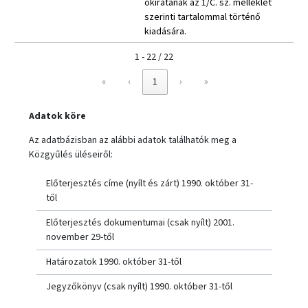
okiratának az 1/C. sz. melléklet
szerinti tartalommal történő
kiadására.
1 - 22 / 22
«
‹
1
›
»
Adatok köre
Az adatbázisban az alábbi adatok találhatók meg a
Közgyűlés üléseiről:
Előterjesztés címe (nyílt és zárt) 1990. október 31-
től
Előterjesztés dokumentumai (csak nyílt) 2001.
november 29-től
Határozatok 1990. október 31-től
Jegyzőkönyv (csak nyílt) 1990. október 31-től