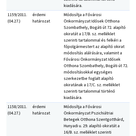
kiadására.
1159/2011.
érdemi
Módosítja a Fővárosi
(04.27.)
határozat
Önkormányzat Idősek Otthona
Szombathely, Bogáti út 72. alapító
okiratát a 17/B. sz. melléklet
szerinti tartalommal és felkéri a
főpolgármestert az alapító okirat
módosítás aláírására, valamint a
Fővárosi Önkormányzat Idősek
Otthona Szombathely, Bogáti út 72.
módosításokkal egységes
szerkezetbe foglalt alapító
okiratának a 17/C. sz. melléklet
szerinti tartalommal történő
kiadására.
1158/2011.
érdemi
Módosítja a Fővárosi
(04.27.)
határozat
Önkormányzat Pszichiátriai
Betegek Otthona Szentgotthárd,
Hunyadi u. 29. alapító okiratát a
16/B. sz. melléklet szerinti