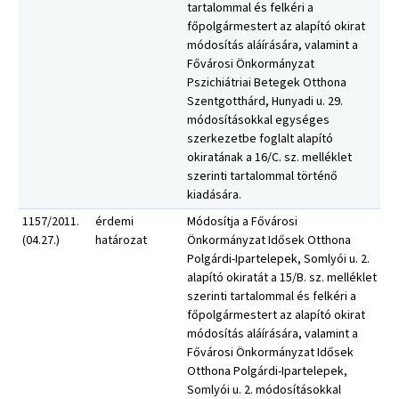
tartalommal és felkéri a
főpolgármestert az alapító okirat
módosítás aláírására, valamint a
Fővárosi Önkormányzat
Pszichiátriai Betegek Otthona
Szentgotthárd, Hunyadi u. 29.
módosításokkal egységes
szerkezetbe foglalt alapító
okiratának a 16/C. sz. melléklet
szerinti tartalommal történő
kiadására.
1157/2011.
érdemi
Módosítja a Fővárosi
(04.27.)
határozat
Önkormányzat Idősek Otthona
Polgárdi-Ipartelepek, Somlyói u. 2.
alapító okiratát a 15/B. sz. melléklet
szerinti tartalommal és felkéri a
főpolgármestert az alapító okirat
módosítás aláírására, valamint a
Fővárosi Önkormányzat Idősek
Otthona Polgárdi-Ipartelepek,
Somlyói u. 2. módosításokkal