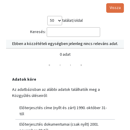
Vissza
találat/oldal
Keresés:
Ebben a közzétételi egységben jelenleg nincs releváns adat.
0 adat
«
‹
›
»
Adatok köre
Az adatbázisban az alábbi adatok találhatók meg a
Közgyűlés üléseiről:
Előterjesztés címe (nyílt és zárt) 1990. október 31-
től
Előterjesztés dokumentumai (csak nyílt) 2001.