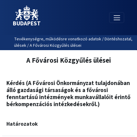
BUDAPEST
Tevékenységre, működésre vonatkozó adatok / Döntéshozatal,
ülések / A Fővárosi Közgyűlés ülései
A Fővárosi Közgyűlés ülései
Kérdés (A Fővárosi Önkormányzat tulajdonában
álló gazdasági társaságok és a fővárosi
fenntartású intézmények munkavállalóit érintő
bérkompenzációs intézkedésekről.)
Határozatok