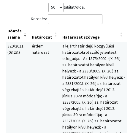
találat/oldal
Keresés:
Döntés
száma
Határozat
Határozat szövege
329/2011.
érdemi
a lejárt határidejű közgyűlési
(03.23.)
határozat
határozatokról szóló jelentést
elfogadja. - Az 1575/2002. (IX. 26.)
sz. határozatot hatályon kívül
helyezi; - a 2330/2005. (X. 26.) sz.
határozatot hatályon kívül helyezi; -
a 2331/2005. (X. 26.) sz. határozat
végrehajtási határidejét 2012.
június 30-ra módosítja; - a
2333/2005. (X. 26.) sz. határozat
végrehajtási határidejét 2012.
június 30-ra módosítja; - a
2337/2005. (X. 26.) sz. határozatot
hatályon kívül helyezi; - a