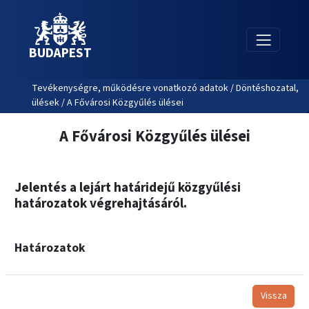
BUDAPEST
Tevékenységre, működésre vonatkozó adatok / Döntéshozatal,
ülések / A Fővárosi Közgyűlés ülései
A Fővárosi Közgyűlés ülései
Jelentés a lejárt határidejű közgyűlési
határozatok végrehajtásáról.
Határozatok
Vissza