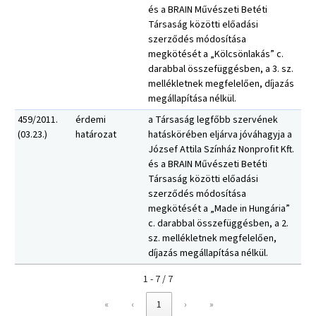
és a BRAIN Művészeti Betéti
Társaság közötti előadási
szerződés módosítása
megkötését a „Kölcsönlakás” c.
darabbal összefüggésben, a 3. sz.
mellékletnek megfelelően, díjazás
megállapítása nélkül.
459/2011.
érdemi
a Társaság legfőbb szervének
(03.23.)
határozat
hatáskörében eljárva jóváhagyja a
József Attila Színház Nonprofit Kft.
és a BRAIN Művészeti Betéti
Társaság közötti előadási
szerződés módosítása
megkötését a „Made in Hungária”
c. darabbal összefüggésben, a 2.
sz. mellékletnek megfelelően,
díjazás megállapítása nélkül.
1 - 7 / 7
«
‹
1
›
»