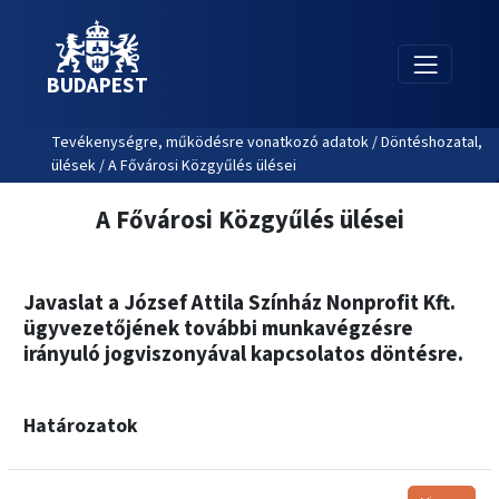
BUDAPEST
Tevékenységre, működésre vonatkozó adatok / Döntéshozatal,
ülések / A Fővárosi Közgyűlés ülései
A Fővárosi Közgyűlés ülései
Javaslat a József Attila Színház Nonprofit Kft.
ügyvezetőjének további munkavégzésre
irányuló jogviszonyával kapcsolatos döntésre.
Határozatok