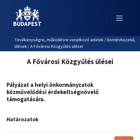
BUDAPEST
Tevékenységre, működésre vonatkozó adatok / Döntéshozatal,
ülések / A Fővárosi Közgyűlés ülései
A Fővárosi Közgyűlés ülései
Pályázat a helyi önkormányzatok
közművelődési érdekeltségnövelő
támogatására.
Határozatok