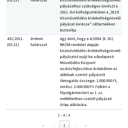
(03.23.)
határozat
közművelődési érdekeltségnövelő
pályázathoz szükséges önrészt a
2011. évi költségvetésben a „9110
Közművelődési érdekeltségnövelő
pályázat önrésze” céltartalékon
biztosítja.
431/2011.
érdemi
úgy dönt, hogy a 4/2004. (II. 20.)
(03.23.)
határozat
NKÖM rendelet alapján
közművelődési érdekeltségnövelő
pályázatot nyújt be a Budapesti
Művelődési Központ
eszközfejlesztése érdekében az
alábbiak szerint: pályázott
támogatás összege: 2.000.000 Ft,
önrész: 2.000.000 Ft. Felkéri a
főpolgármestert az 1. sz.
mellékletben csatolt pályázati
űrlap aláírására.
1 - 4 / 4
«
‹
1
›
»