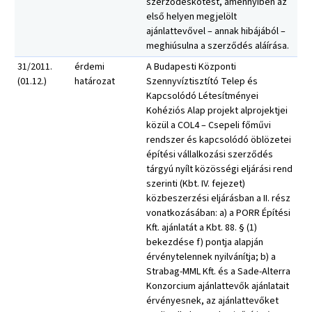
szerződéskötést, amennyiben az
első helyen megjelölt
ajánlattevővel – annak hibájából –
meghiúsulna a szerződés aláírása.
31/2011.
érdemi
A Budapesti Központi
(01.12.)
határozat
Szennyvíztisztító Telep és
Kapcsolódó Létesítményei
Kohéziós Alap projekt alprojektjei
közül a COL4 – Csepeli főművi
rendszer és kapcsolódó öblözetei
építési vállalkozási szerződés
tárgyú nyílt közösségi eljárási rend
szerinti (Kbt. IV. fejezet)
közbeszerzési eljárásban a II. rész
vonatkozásában: a) a PORR Építési
Kft. ajánlatát a Kbt. 88. § (1)
bekezdése f) pontja alapján
érvénytelennek nyilvánítja; b) a
Strabag-MML Kft. és a Sade-Alterra
Konzorcium ajánlattevők ajánlatait
érvényesnek, az ajánlattevőket