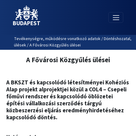
BUDAPEST
Tevékenységre, működésre vonatkozó adatok / Döntéshozatal,
ülések / A Fővárosi Közgyűlés ülései
A Fővárosi Közgyűlés ülései
A BKSZT és kapcsolódó létesítményei Kohéziós
Alap projekt alprojektjei közül a COL4 – Csepeli
főművi rendszer és kapcsolódó öblözetei
építési vállalkozási szerződés tárgyú
közbeszerzési eljárás eredményhirdetéséhez
kapcsolódó döntés.