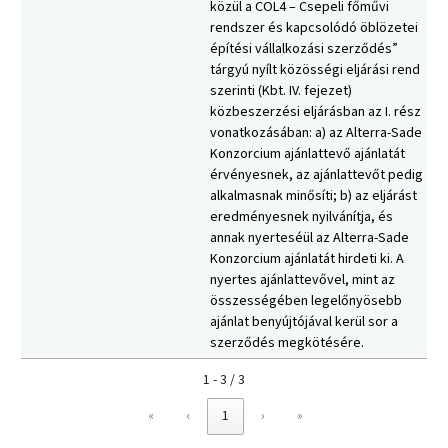
közül a COL4 – Csepeli főművi
rendszer és kapcsolódó öblözetei
építési vállalkozási szerződés”
tárgyú nyílt közösségi eljárási rend
szerinti (Kbt. IV. fejezet)
közbeszerzési eljárásban az I. rész
vonatkozásában: a) az Alterra-Sade
Konzorcium ajánlattevő ajánlatát
érvényesnek, az ajánlattevőt pedig
alkalmasnak minősíti; b) az eljárást
eredményesnek nyilvánítja, és
annak nyerteséül az Alterra-Sade
Konzorcium ajánlatát hirdeti ki. A
nyertes ajánlattevővel, mint az
összességében legelőnyösebb
ajánlat benyújtójával kerül sor a
szerződés megkötésére.
1 - 3 / 3
«
‹
1
›
»