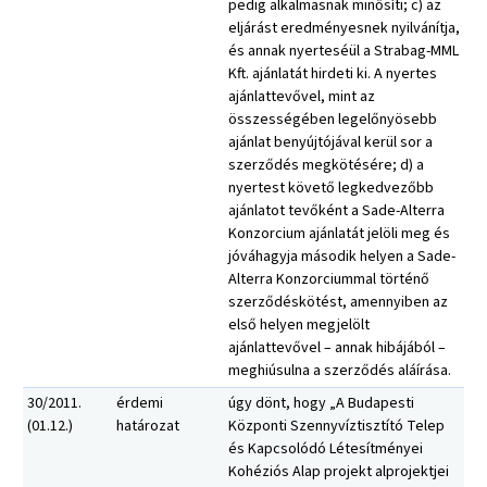
pedig alkalmasnak minősíti; c) az
eljárást eredményesnek nyilvánítja,
és annak nyerteséül a Strabag-MML
Kft. ajánlatát hirdeti ki. A nyertes
ajánlattevővel, mint az
összességében legelőnyösebb
ajánlat benyújtójával kerül sor a
szerződés megkötésére; d) a
nyertest követő legkedvezőbb
ajánlatot tevőként a Sade-Alterra
Konzorcium ajánlatát jelöli meg és
jóváhagyja második helyen a Sade-
Alterra Konzorciummal történő
szerződéskötést, amennyiben az
első helyen megjelölt
ajánlattevővel – annak hibájából –
meghiúsulna a szerződés aláírása.
30/2011.
érdemi
úgy dönt, hogy „A Budapesti
(01.12.)
határozat
Központi Szennyvíztisztító Telep
és Kapcsolódó Létesítményei
Kohéziós Alap projekt alprojektjei