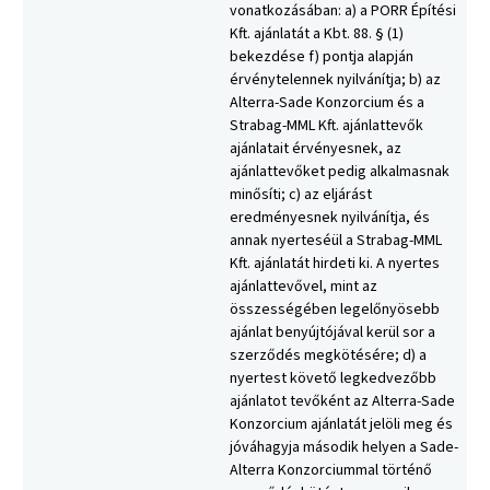
vonatkozásában: a) a PORR Építési
Kft. ajánlatát a Kbt. 88. § (1)
bekezdése f) pontja alapján
érvénytelennek nyilvánítja; b) az
Alterra-Sade Konzorcium és a
Strabag-MML Kft. ajánlattevők
ajánlatait érvényesnek, az
ajánlattevőket pedig alkalmasnak
minősíti; c) az eljárást
eredményesnek nyilvánítja, és
annak nyerteséül a Strabag-MML
Kft. ajánlatát hirdeti ki. A nyertes
ajánlattevővel, mint az
összességében legelőnyösebb
ajánlat benyújtójával kerül sor a
szerződés megkötésére; d) a
nyertest követő legkedvezőbb
ajánlatot tevőként az Alterra-Sade
Konzorcium ajánlatát jelöli meg és
jóváhagyja második helyen a Sade-
Alterra Konzorciummal történő