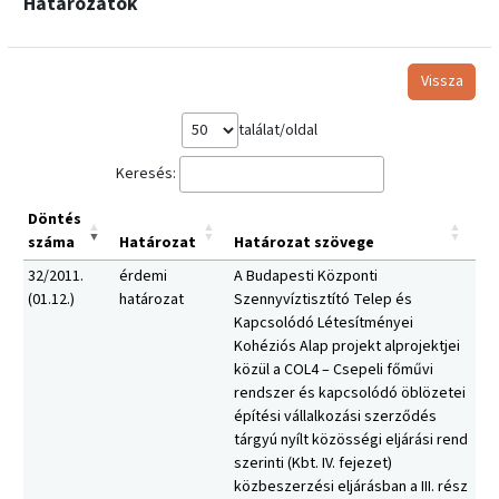
Határozatok
Vissza
találat/oldal
Keresés:
Döntés
száma
Határozat
Határozat szövege
32/2011.
érdemi
A Budapesti Központi
(01.12.)
határozat
Szennyvíztisztító Telep és
Kapcsolódó Létesítményei
Kohéziós Alap projekt alprojektjei
közül a COL4 – Csepeli főművi
rendszer és kapcsolódó öblözetei
építési vállalkozási szerződés
tárgyú nyílt közösségi eljárási rend
szerinti (Kbt. IV. fejezet)
közbeszerzési eljárásban a III. rész