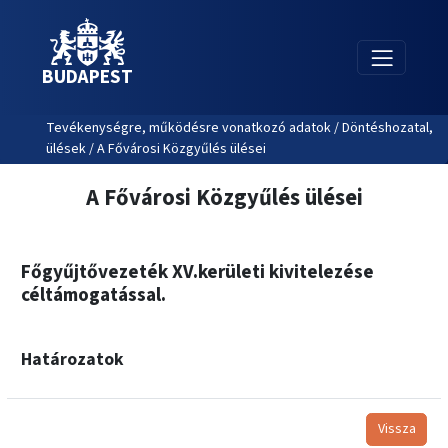
BUDAPEST
Tevékenységre, működésre vonatkozó adatok / Döntéshozatal,
ülések / A Fővárosi Közgyűlés ülései
A Fővárosi Közgyűlés ülései
Főgyűjtővezeték XV.kerületi kivitelezése
céltámogatással.
Határozatok
Vissza