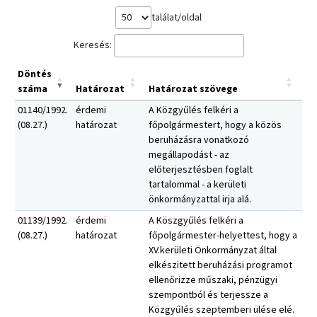
találat/oldal
Keresés:
Döntés
száma
Határozat
Határozat szövege
01140/1992.
érdemi
A Közgyűlés felkéri a
(08.27.)
határozat
főpolgármestert, hogy a közös
beruházásra vonatkozó
megállapodást - az
előterjesztésben foglalt
tartalommal - a kerületi
önkormányzattal irja alá.
01139/1992.
érdemi
A Köszgyűlés felkéri a
(08.27.)
határozat
főpolgármester-helyettest, hogy a
XV.kerületi Önkormányzat által
elkészitett beruházási programot
ellenőrizze műszaki, pénzügyi
szempontból és terjessze a
Közgyűlés szeptemberi ülése elé.