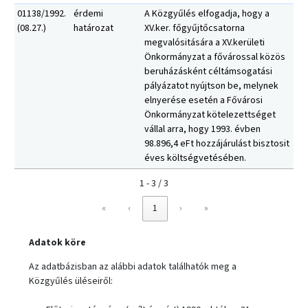
01138/1992.
érdemi
A Közgyűlés elfogadja, hogy a
(08.27.)
határozat
XV.ker. főgyűjtőcsatorna
megvalósitására a XV.kerületi
Önkormányzat a fővárossal közös
beruházásként céltámsogatási
pályázatot nyújtson be, melynek
elnyerése esetén a Fővárosi
Önkormányzat kötelezettséget
vállal arra, hogy 1993. évben
98.896,4 eFt hozzájárulást bisztosit
éves költségvetésében.
1 - 3 / 3
«
‹
1
›
»
Adatok köre
Az adatbázisban az alábbi adatok találhatók meg a
Közgyűlés üléseiről: