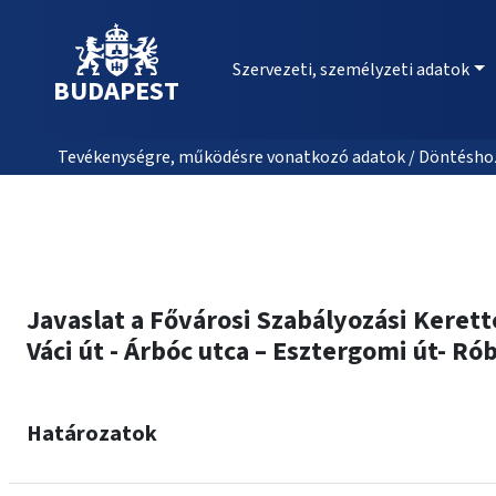
Szervezeti, személyzeti adatok
BUDAPEST
Tevékenységre, működésre vonatkozó adatok / Döntéshozat
Javaslat a Fővárosi Szabályozási Kerette
Váci út - Árbóc utca – Esztergomi út- Ró
Határozatok