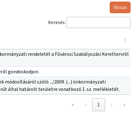
Vissza
Keresés:
nkormányzati rendeletét a Fővárosi Szabályozási Kerettervről
éről gondoskodjon.
ek módosításáról szóló .../2009. (...) önkormányzati
örút által határolt területre vonatkozó 1. sz. mellékletét.
«
‹
1
›
»