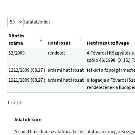
találat/oldal
Döntés
száma
Határozat
Határozat szövege
52/2009.
rendelet
A Fővárosi Közgyűlés a
szóló 46/1998. (X. 15.) 
1222/2009.(08.27.)
érdemi határozat
felkéri a főpolgármest
1221/2009.(08.27.)
érdemi határozat
elfogadja a Fővárosi Sza
rendeletének a Budapest
1 - 3 / 3
Adatok köre
Az adatbázisban az alábbi adatok találhatók meg a Közgyű