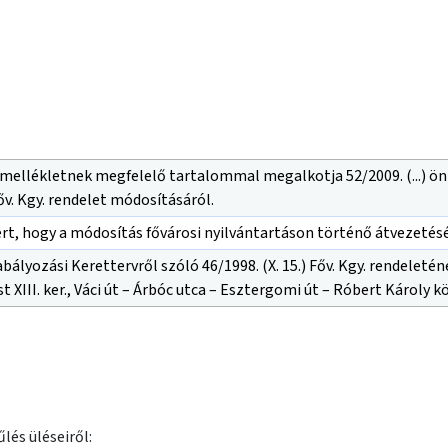
 mellékletnek megfelelő tartalommal megalkotja 52/2009. (...) ö
Főv. Kgy. rendelet módosításáról.
ert, hogy a módosítás fővárosi nyilvántartáson történő átvezetés
bályozási Kerettervről szóló 46/1998. (X. 15.) Főv. Kgy. rendeletén
 XIII. ker., Váci út – Árbóc utca – Esztergomi út – Róbert Károly k
lés üléseiről: