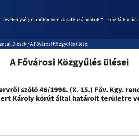
Tevékenységre, működésre vonatkozó adatok
Gazdálkodási 
al, ülések / A Fővárosi Közgyűlés ülései
A Fővárosi Közgyűlés ülései
rvről szóló 46/1998. (X. 15.) Főv. Kgy. ren
bert Károly körút által határolt területre 