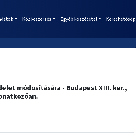
adatok
Közbeszerzés
Egyéb közzététel
Kereshetőség
delet módosítására - Budapest XIII. ker.,
vonatkozóan.