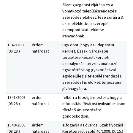
államigazgatási eljárása és a
vonatkozó településrendezési
szerződés előkészítése során a 3.
sz. mellékletben szereplő
szempontokat tekintse
irányadónak.
1342/2008.
érdemi
Úgy dönt, hogy a Budapest III.
(08.28.)
határozat
kerület, Északi városkapu
területére készült kerületi
szabályozási tervre vonatkozó
egyetértési jog gyakorlásával
egyidejűleg a településrendezési
szerződést is elő kell terjeszteni
jóváhagyásra.
1341/2008.
érdemi
felkéri a főpolgármestert, hogy a
(08.28.)
határozat
módosítás fővárosi nyilvántartáson
történő átvezetéséről
gondoskodjon.
1340/2008.
érdemi
elfogadja a Fővárosi Szabályozási
(08.28.)
határozat
Kerettervről szóló 46/1998. (X. 15.)