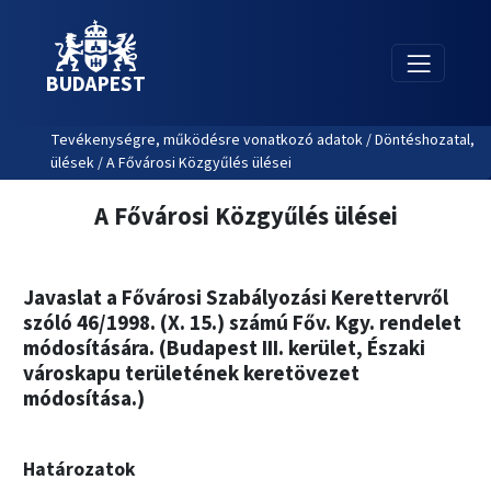
BUDAPEST
Tevékenységre, működésre vonatkozó adatok / Döntéshozatal,
ülések / A Fővárosi Közgyűlés ülései
A Fővárosi Közgyűlés ülései
Javaslat a Fővárosi Szabályozási Kerettervről
szóló 46/1998. (X. 15.) számú Főv. Kgy. rendelet
módosítására. (Budapest III. kerület, Északi
városkapu területének keretövezet
módosítása.)
Határozatok