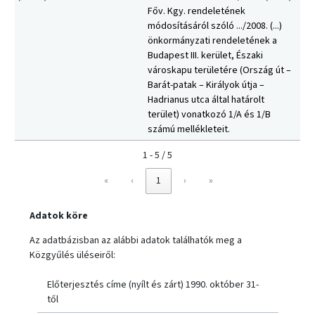
Főv. Kgy. rendeletének
módosításáról szóló .../2008. (...)
önkormányzati rendeletének a
Budapest III. kerület, Északi
városkapu területére (Ország út –
Barát-patak – Királyok útja –
Hadrianus utca által határolt
terület) vonatkozó 1/A és 1/B
számú mellékleteit.
1 - 5 / 5
«
‹
1
›
»
Adatok köre
Az adatbázisban az alábbi adatok találhatók meg a
Közgyűlés üléseiről:
Előterjesztés címe (nyílt és zárt) 1990. október 31-
től