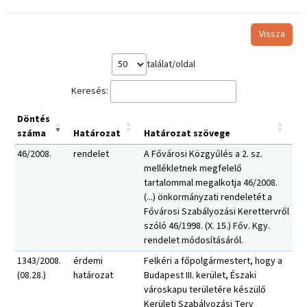
Vissza
találat/oldal
Keresés:
Döntés
száma
Határozat
Határozat szövege
46/2008.
rendelet
A Fővárosi Közgyűlés a 2. sz.
mellékletnek megfelelő
tartalommal megalkotja 46/2008.
(...) önkormányzati rendeletét a
Fővárosi Szabályozási Kerettervről
szóló 46/1998. (X. 15.) Főv. Kgy.
rendelet módosításáról.
1343/2008.
érdemi
Felkéri a főpolgármestert, hogy a
(08.28.)
határozat
Budapest III. kerület, Északi
városkapu területére készülő
Kerületi Szabályozási Terv