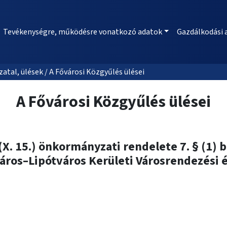
Tevékenységre, működésre vonatkozó adatok
Gazdálkodási 
al, ülések / A Fővárosi Közgyűlés ülései
A Fővárosi Közgyűlés ülései
(X. 15.) önkormányzati rendelete 7. § (1)
város–Lipótváros Kerületi Városrendezési é