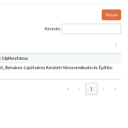
Vissza
Keresés:
t tájékoztassa.
let, Belváros-Lipótváros Kerületi Városrendezési és Építési
«
‹
1
›
»