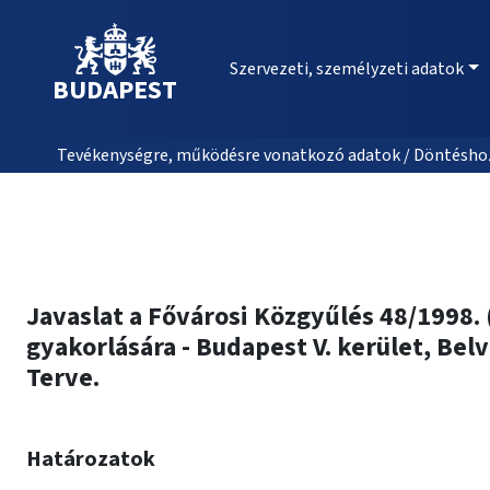
Szervezeti, személyzeti adatok
BUDAPEST
Tevékenységre, működésre vonatkozó adatok / Döntéshozat
Javaslat a Fővárosi Közgyűlés 48/1998. 
gyakorlására - Budapest V. kerület, Bel
Terve.
Határozatok