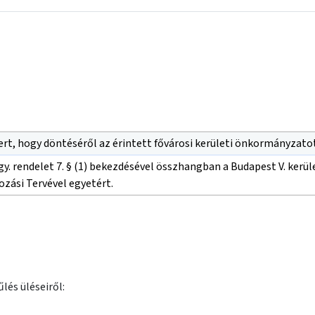
ert, hogy döntéséről az érintett fővárosi kerületi önkormányzato
. Kgy. rendelet 7. § (1) bekezdésével összhangban a Budapest V. kerü
ozási Tervével egyetért.
lés üléseiről: