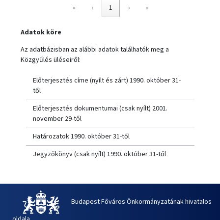
«
‹
1
›
»
Adatok köre
Az adatbázisban az alábbi adatok találhatók meg a
Közgyűlés üléseiről:
Előterjesztés címe (nyílt és zárt) 1990. október 31-
től
Előterjesztés dokumentumai (csak nyílt) 2001.
november 29-től
Határozatok 1990. október 31-től
Jegyzőkönyv (csak nyílt) 1990. október 31-től
Budapest Főváros Önkormányzatának hivatalos
oldala