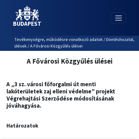
BUDAPEST
Tevékenységre, működésre vonatkozó adatok / Döntéshozatal,
ülések / A Fővárosi Közgyűlés ülései
A Fővárosi Közgyűlés ülései
A „3 sz. városi főforgalmi út menti
lakóterületek zaj elleni védelme” projekt
Végrehajtási Szerződése módosításának
jóváhagyása.
Határozatok