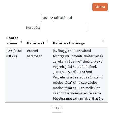
Vissza
találat/oldal
Keresés:
Döntés
száma
Határozat
Határozat szövege
1299/2008.
érdemi
jóváhagyja a „3 sz. városi
(08.28.)
határozat
főforgalmi út menti lakóterületek
zaj elleni védelme” című projekt
Végrehajtási Szerződésének
„0011/2005-1/ÖP-1 számú
Végrehajtási Szerződés 1. számú
módosítása” című szerződés
módosítását az 1. sz. melléklet
szerinti tartalommal és felkéri a
főpolgármestert annak aláírására.
1 - 1 / 1