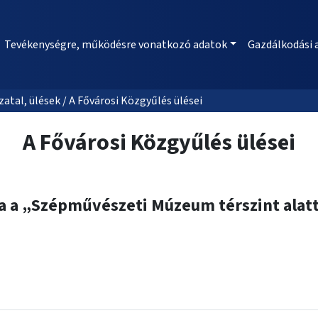
Tevékenységre, működésre vonatkozó adatok
Gazdálkodási 
al, ülések / A Fővárosi Közgyűlés ülései
A Fővárosi Közgyűlés ülései
a a „Szépművészeti Múzeum térszint alatt