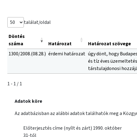
találat/oldal
Döntés
száma
Határozat
Határozat szövege
1300/2008.(08.28.)
érdemi határozat
úgy dönt, hogy Budape
és tíz éves üzemelteté
társtulajdonosi hozzájá
1 - 1 / 1
Adatok köre
Az adatbázisban az alábbi adatok találhatók meg a Közgyű
Előterjesztés címe (nyílt és zárt) 1990. október
31-től