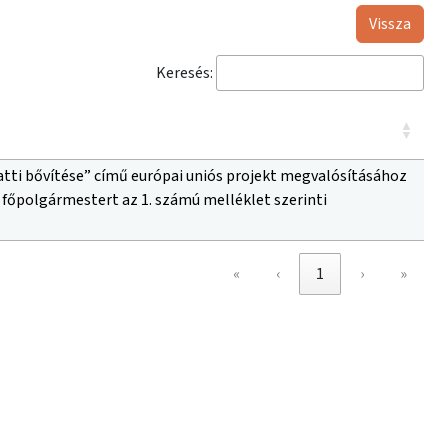
Vissza
Keresés:
ti bővítése” című európai uniós projekt megvalósításához
 főpolgármestert az 1. számú melléklet szerinti
«
‹
1
›
»