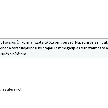
st Főváros Önkormányzata „A Szépművészeti Múzeum térszint alat
séhez a társtulajdonosi hozzájárulást megadja és felhatalmazza a
rulás aláírására.
lés üléseiről: