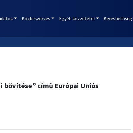
adatok
Közbeszerzés
Egyéb közzététel
Kereshetőség
i bővítése” című Európai Uniós