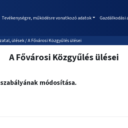
Tevékenységre, működésre vonatkozó adatok
Gazdálkodási 
al, ülések / A Fővárosi Közgyűlés ülései
A Fővárosi Közgyűlés ülései
apszabályának módosítása.