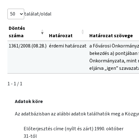
találat/oldal
Döntés
száma
Határozat
Határozat szövege
1361/2008.(08.28.)
érdemi határozat
a Fővárosi Önkormányzat
bekezdés a) pontjában 
Önkormányzata, mint r
eljárva „igen” szavaza
1 - 1 / 1
Adatok köre
Az adatbázisban az alábbi adatok találhatók meg a Közgyű
Előterjesztés címe (nyílt és zárt) 1990. október
31-től