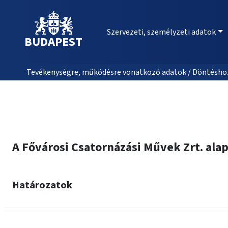
Szervezeti, személyzeti adatok
BUDAPEST
Tevékenységre, működésre vonatkozó adatok / Döntéshozat
A Fővárosi Csatornázási Művek Zrt. al
Határozatok