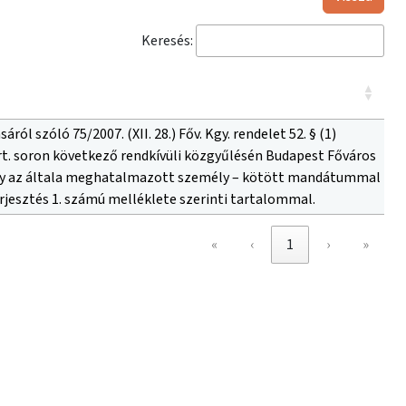
Keresés:
l szóló 75/2007. (XII. 28.) Főv. Kgy. rendelet 52. § (1)
rt. soron következő rendkívüli közgyűlésén Budapest Főváros
agy az általa meghatalmazott személy – kötött mandátummal
rjesztés 1. számú melléklete szerinti tartalommal.
«
‹
1
›
»