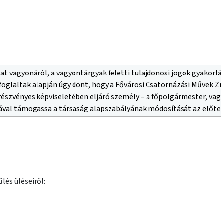
 vagyonáról, a vagyontárgyak feletti tulajdonosi jogok gyakorlásáró
foglaltak alapján úgy dönt, hogy a Fővárosi Csatornázási Művek Z
észvényes képviseletében eljáró személy – a főpolgármester, v
tával támogassa a társaság alapszabályának módosítását az előte
lés üléseiről: