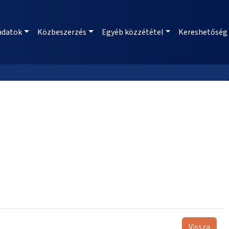
adatok
Közbeszerzés
Egyéb közzététel
Kereshetőség
Vissza