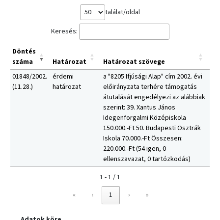
találat/oldal
Keresés:
Döntés
száma
Határozat
Határozat szövege
01848/2002.
érdemi
a "8205 Ifjúsági Alap" cím 2002. évi
(11.28.)
határozat
előirányzata terhére támogatás
átutalását engedélyezi az alábbiak
szerint: 39. Xantus János
Idegenforgalmi Középiskola
150.000.-Ft 50. Budapesti Osztrák
Iskola 70.000.-Ft Összesen:
220.000.-Ft (54 igen, 0
ellenszavazat, 0 tartózkodás)
1 - 1 / 1
«
‹
1
›
»
Adatok köre