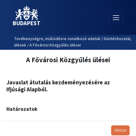
BUDAPEST
Tevékenységre, működésre vonatkozó adatok / Döntéshozatal,
ülések / A Fővárosi Közgyűlés ülései
A Fővárosi Közgyűlés ülései
Javaslat átutalás kezdeményezésére az
Ifjúsági Alapból.
Határozatok
Vissza